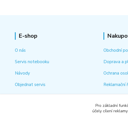
E-shop
Nakupo
O nás
Obchodní p
Servis notebooku
Doprava a p
Návody
Ochrana oso
Objednat servis
Reklamační 
Kontakt
Jak rychle vy
Pro základní funk
Odstoupení 
účely cílení reklam