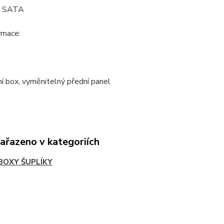
: SATA
ormace:
ní box, vyměnitelný přední panel
zařazeno v kategoriích
BOXY ŠUPLÍKY