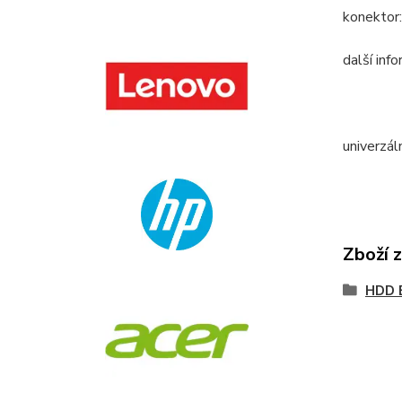
konektor
další inf
univerzál
Zboží 
HDD 