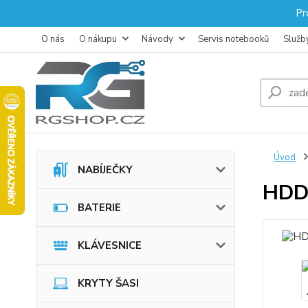
Pr
O nás
O nákupu
Návody
Servis notebooků
Služb
Úvod
NABÍJEČKY
HDD
BATERIE
KLÁVESNICE
KRYTY ŠASI