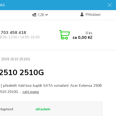
oků
Přihlášení
CZK
 703 458 418
0
ks
za
0,00 Kč
8:00-12:00 / 14:00-16:00
 2509 2510 2510G
2510 2510G
s ] předmět: hdd box šuplík SATA označení: Acer Extensa 2508
510 2510G ...
celý popis
tupnost
skladem