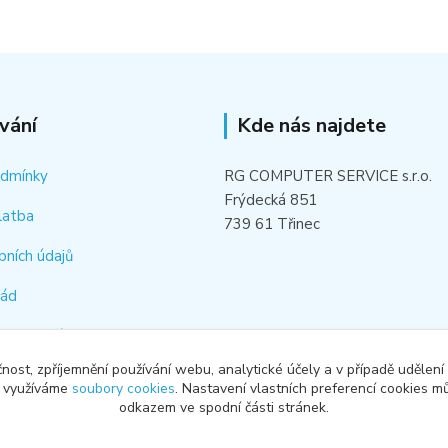
vání
Kde nás najdete
odmínky
RG COMPUTER SERVICE s.r.o.
Frýdecká 851
latba
739 61 Třinec
bních údajů
řád
hledat náhradní díl
čnost, zpříjemnění používání webu, analytické účely a v případě udělení
od smlouvy
y využíváme
soubory cookies
. Nastavení vlastních preferencí cookies mů
odkazem ve spodní části stránek.