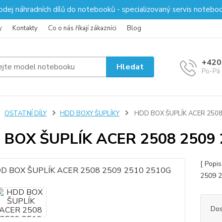
odej náhradních dílů do notebooků - specializovaný servis notebo
y
Kontakty
Co o nás říkají zákazníci
Blog
+420
Hledat
Po-Pá 
OSTATNÍ DÍLY
HDD BOXY ŠUPLÍKY
HDD BOX ŠUPLÍK ACER 2508
 BOX ŠUPLÍK ACER 2508 2509 
[ Popi
2509 2
Dos