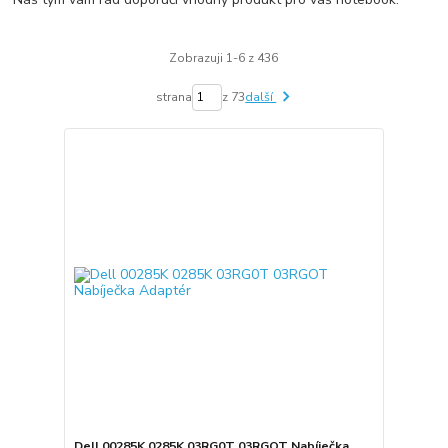
Zobrazuji 1-6 z 436
strana
z 73
další
Dell 00285K 0285K 03RG0T 03RGOT Nabíječka