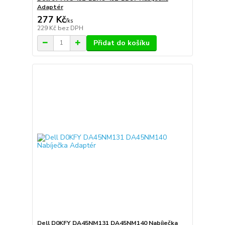
Adaptér
277 Kč
/
ks
229 Kč
bez DPH
Přidat do košíku
Dell D0KFY DA45NM131 DA45NM140 Nabíječka