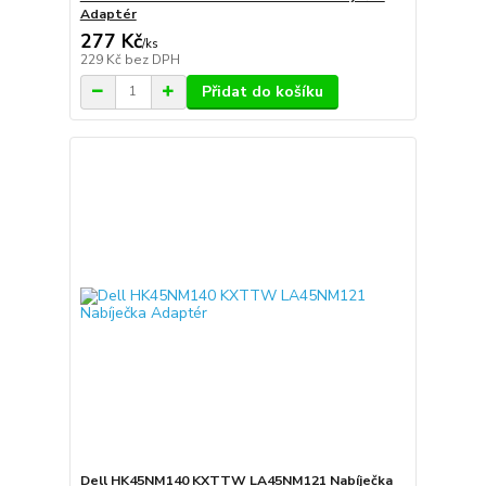
Adaptér
277 Kč
/
ks
229 Kč
bez DPH
Přidat do košíku
Dell HK45NM140 KXTTW LA45NM121 Nabíječka