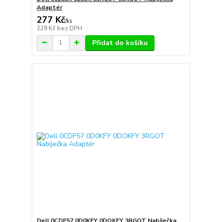
Adaptér
277 Kč
/
ks
229 Kč
bez DPH
Přidat do košíku
Dell 0CDF57 0D0KFY 0DOKFY 3RGOT Nabíječka