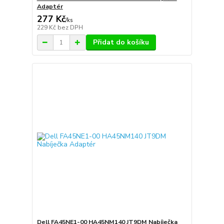
Adaptér
277 Kč
/
ks
229 Kč
bez DPH
Přidat do košíku
Dell FA45NE1-00 HA45NM140 JT9DM Nabíječka