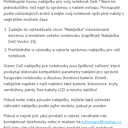
Potřebujete novou nabíječku pro svůj notebook Dell ? Není nic
jednoduššího, než najít tu správnou v našem eshopu. Postupujte
podle následujících kroků a mějte svůj notebook opět plně nabitý v
nejkratším možném čase.
Zadejte do vyhledávače slovo "Nabíječka" následované
mezerou a modelem vašeho notebooku (například: Nabíječka
Dell Vostro 15).
Prohlédněte si výsledky a vyberte správnou nabíječku pro váš
notebook.
Green Cell nabíječky pro notebooky jsou špičkové zařízení, které
poskytují dokonale kompatibilní parametry nabíjení pro správné
fungování notebooku a dlouhou životnost baterie. Kromě
nabíječek najdete v naší nabídce také baterie, klávesnice, kryty,
ventilátory, panty, flex kabely LCD a mnoho dalšího!
Pokud máte stále původní nabíječku, můžete také vyhledat
náhradní nabíječku podle jejího modelu, pokud je uveden.
Pokud si nejste jisti, jaký produkt si vybrat, neváhejte nás
kontaktovat telefonicky nebo e-mailem na
informace@rgshop.cz
.
Náš tým vám rád doporučí vhodný produkt pro váš notebook.