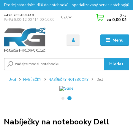
Prodej náhradních dílů do notebooků - specializovaný servis notebooků
0
ks
+420 703 458 418
CZK
za
0,00 Kč
Po-Pá 8:00-12:00 / 14:00-16:00
Menu
Hledat
Úvod
NABÍJEČKY
NABÍJEČKY NOTEBOOKY
Dell
Nabíječky na notebooky Dell