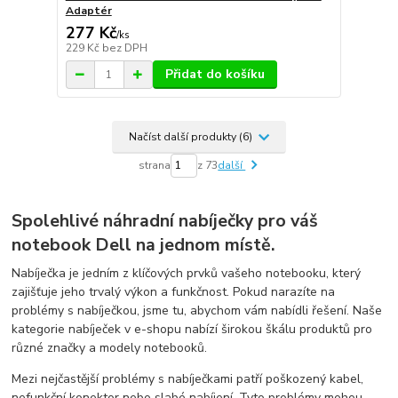
Adaptér
277 Kč
/
ks
229 Kč
bez DPH
Přidat do košíku
Načíst další produkty (6)
strana
z 73
další
Spolehlivé náhradní nabíječky pro váš
notebook Dell na jednom místě.
Nabíječka je jedním z klíčových prvků vašeho notebooku, který
zajišťuje jeho trvalý výkon a funkčnost. Pokud narazíte na
problémy s nabíječkou, jsme tu, abychom vám nabídli řešení. Naše
kategorie nabíječek v e-shopu nabízí širokou škálu produktů pro
různé značky a modely notebooků.
Mezi nejčastější problémy s nabíječkami patří poškozený kabel,
nefunkční konektor nebo slabé nabíjení. Tyto problémy mohou