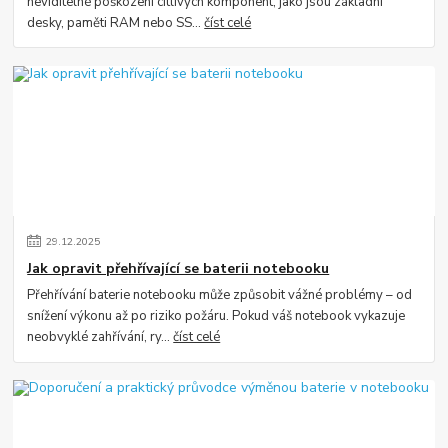
neviditelné poškození citlivých komponent, jako jsou základní
desky, paměti RAM nebo SS...
číst celé
29
.
12
.
2025
Jak opravit přehřívající se baterii notebooku
Přehřívání baterie notebooku může způsobit vážné problémy – od
snížení výkonu až po riziko požáru. Pokud váš notebook vykazuje
neobvyklé zahřívání, ry...
číst celé