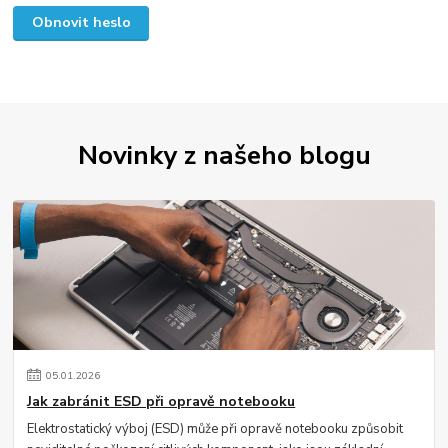
Obnovit heslo
Novinky z našeho blogu
05
.
01
.
2026
Jak zabránit ESD při opravě notebooku
Elektrostatický výboj (ESD) může při opravě notebooku způsobit