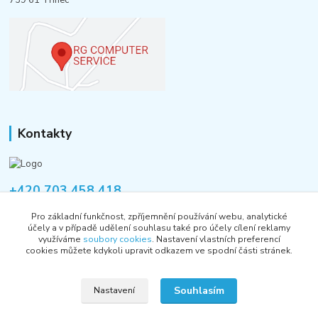
Kontakty
+420 703 458 418
Po-Pá 8:00-12:00 / 14:00-16:00
Pro základní funkčnost, zpříjemnění používání webu, analytické
účely a v případě udělení souhlasu také pro účely cílení reklamy
informace@rgshop.cz
využíváme
soubory cookies
. Nastavení vlastních preferencí
cookies můžete kdykoli upravit odkazem ve spodní části stránek.
Souhlasím
Nastavení
Copyright © 2018-2026 RG COMPUTER SERVICE s.r.o.