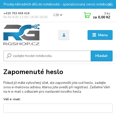
Prodej náhradních dílů do notebooků - specializovaný servis notebooků
0
ks
+420 703 458 418
CZK
za
0,00 Kč
Po-Pá 8:00-12:00 / 14:00-16:00
Menu
Hledat
Zapomenuté heslo
Pokud již máte vytvořený účet, ale zapomněli jste své heslo, zadejte
svou e-mailovou adresu, kterou jste uvedli při registraci. Zašleme Vám
na ni e-mail s odkazem pro nastavení nového hesla.
Váš e-mail: