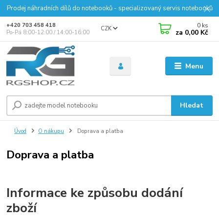
Prodej náhradních dílů do notebooků - specializovaný servis notebooků
0
ks
+420 703 458 418
CZK
za
0,00 Kč
Po-Pá 8:00-12:00 / 14:00-16:00
Menu
Hledat
Úvod
O nákupu
Doprava a platba
Doprava a platba
Informace ke způsobu dodání
zboží