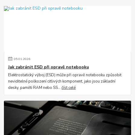
05
.
01
.
2026
Jak zabránit ESD při opravě notebooku
Elektrostatický výboj (ESD) může při opravě notebooku způsobit
neviditelné poškození citlivých komponent, jako jsou základní
desky, paměti RAM nebo SS...
číst celé