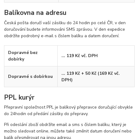
Balíkovna na adresu
Česká pošta doručí vaší zásilku do 24 hodin po celé ČR, v den
doručování budete informováni SMS zprávou. V den expedice
obdržíte podrobný e-mail s číslem balíku a datem doručení.
Dopravné bez
... 119 Kč vč. DPH
dobírky
... 119 Kč + 50 Kč (169 Kč vč.
Dopravné s dobírkou
DPH)
PPL kurýr
Přepravní společnost PPL je balíkový přepravce doručující obvykle
do 24hodin od předání zásilky do přepravy.
Při odeslání zboží obdržíte email a sms s číslem balíku, který je
možno sledovat online, můžete také změnit datum doručení nebo
balík přesměrovat na jinou adresu.