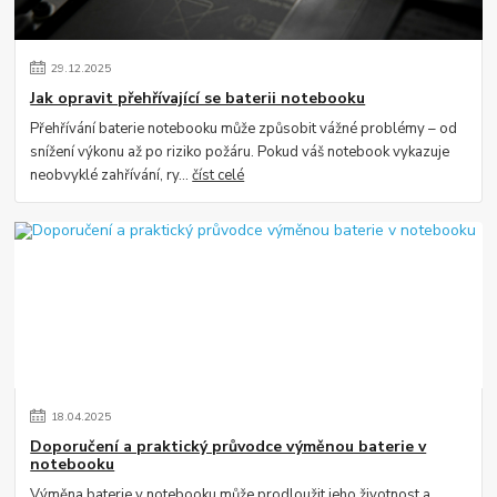
29
.
12
.
2025
Jak opravit přehřívající se baterii notebooku
Přehřívání baterie notebooku může způsobit vážné problémy – od
snížení výkonu až po riziko požáru. Pokud váš notebook vykazuje
neobvyklé zahřívání, ry...
číst celé
18
.
04
.
2025
Doporučení a praktický průvodce výměnou baterie v
notebooku
Výměna baterie v notebooku může prodloužit jeho životnost a