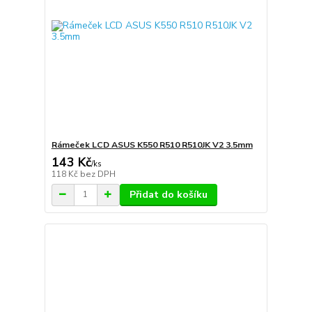
Rámeček LCD ASUS K550 R510 R510JK V2 3.5mm
143 Kč
/
ks
118 Kč
bez DPH
Přidat do košíku