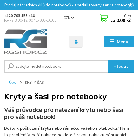
Prodej náhradních dílů do notebooků - specializovaný servis notebooků
0
ks
+420 703 458 418
CZK
za
0,00 Kč
Po-Pá 8:00-12:00 / 14:00-16:00
Menu
Hledat
Úvod
KRYTY ŠASI
Kryty a šasi pro notebooky
Váš průvodce pro nalezení krytu nebo šasi
pro váš notebook!
Došlo k poškození krytu nebo rámečku vašeho notebooku? Není
to problém! V naší nabídce najdete širokou nabídku náhradních