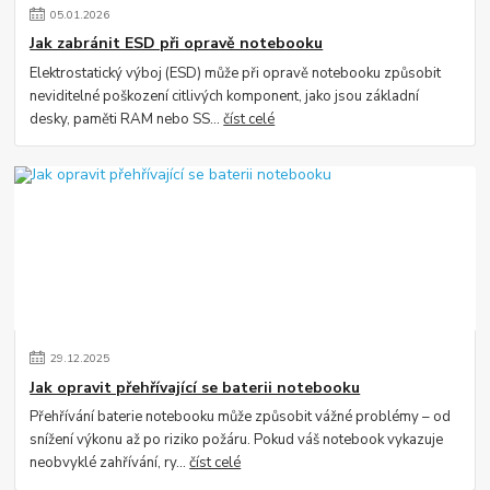
05
.
01
.
2026
Jak zabránit ESD při opravě notebooku
Elektrostatický výboj (ESD) může při opravě notebooku způsobit
neviditelné poškození citlivých komponent, jako jsou základní
desky, paměti RAM nebo SS...
číst celé
29
.
12
.
2025
Jak opravit přehřívající se baterii notebooku
Přehřívání baterie notebooku může způsobit vážné problémy – od
snížení výkonu až po riziko požáru. Pokud váš notebook vykazuje
neobvyklé zahřívání, ry...
číst celé