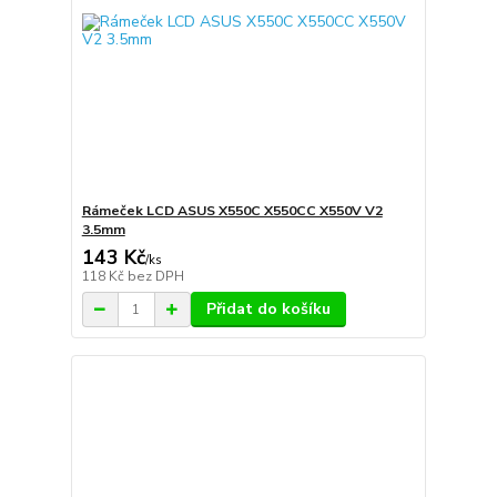
Rámeček LCD ASUS X550C X550CC X550V V2
3.5mm
143 Kč
/
ks
118 Kč
bez DPH
Přidat do košíku