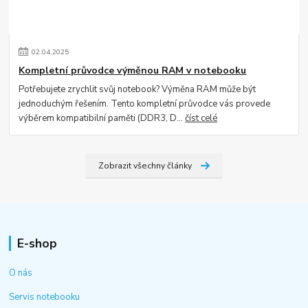
02
.
04
.
2025
Kompletní průvodce výměnou RAM v notebooku
Potřebujete zrychlit svůj notebook? Výměna RAM může být
jednoduchým řešením. Tento kompletní průvodce vás provede
výběrem kompatibilní paměti (DDR3, D...
číst celé
Zobrazit všechny články
E-shop
O nás
Servis notebooku