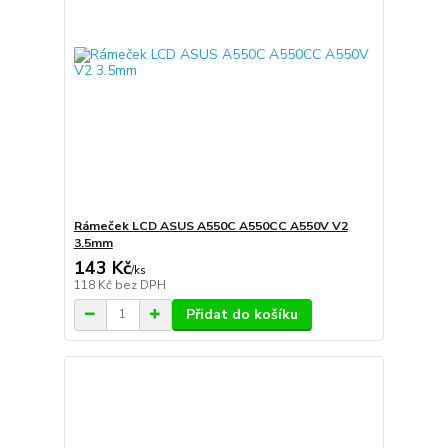
Rámeček LCD ASUS A550C A550CC A550V V2
3.5mm
143 Kč
/
ks
118 Kč
bez DPH
Přidat do košíku