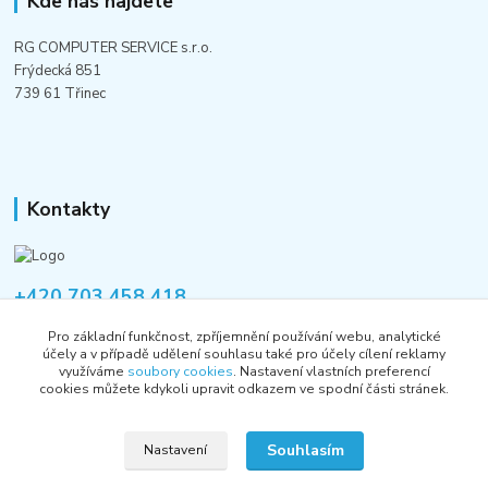
Kde nás najdete
RG COMPUTER SERVICE s.r.o.
Frýdecká 851
739 61 Třinec
Kontakty
+420 703 458 418
Po-Pá 8:00-12:00 / 14:00-16:00
Pro základní funkčnost, zpříjemnění používání webu, analytické
účely a v případě udělení souhlasu také pro účely cílení reklamy
informace@rgshop.cz
využíváme
soubory cookies
. Nastavení vlastních preferencí
cookies můžete kdykoli upravit odkazem ve spodní části stránek.
Souhlasím
Nastavení
Copyright © 2018-2026 RG COMPUTER SERVICE s.r.o.