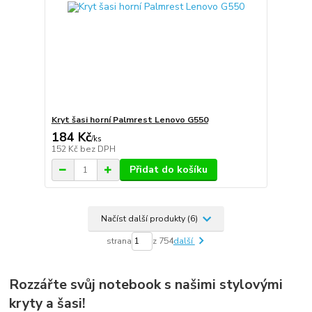
Kryt šasi horní Palmrest Lenovo G550
184 Kč
/
ks
152 Kč
bez DPH
Přidat do košíku
Načíst další produkty (6)
strana
z 754
další
Rozzářte svůj notebook s našimi stylovými
kryty a šasi!