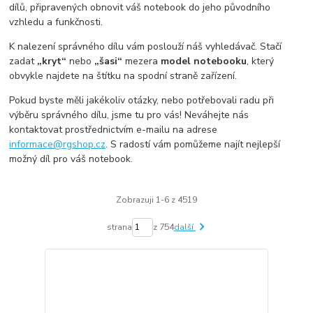
dílů, připravených obnovit váš notebook do jeho původního
vzhledu a funkčnosti.
K nalezení správného dílu vám poslouží náš vyhledávač. Stačí
zadat
„kryt“
nebo
„šasi“
mezera
model
notebooku
, který
obvykle najdete na štítku na spodní straně zařízení.
Pokud byste měli jakékoliv otázky, nebo potřebovali radu při
výběru správného dílu, jsme tu pro vás! Neváhejte nás
kontaktovat prostřednictvím e-mailu na adrese
informace@rgshop.cz
. S radostí vám pomůžeme najít nejlepší
možný díl pro váš notebook.
Zobrazuji 1-6 z 4519
strana
z 754
další