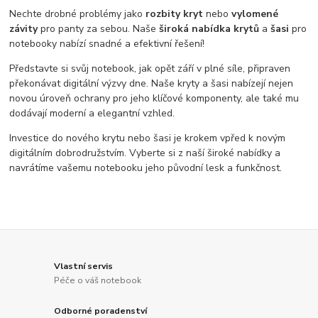
Nechte drobné problémy jako
rozbity kryt
nebo
vylomené
závity
pro panty za sebou. Naše
široká nabídka krytů
a
šasi
pro
notebooky nabízí snadné a efektivní řešení!
Představte si svůj notebook, jak opět září v plné síle, připraven
překonávat digitální výzvy dne. Naše kryty a šasi nabízejí nejen
novou úroveň ochrany pro jeho klíčové komponenty, ale také mu
dodávají moderní a elegantní vzhled.
Investice do nového krytu nebo šasi je krokem vpřed k novým
digitálním dobrodružstvím. Vyberte si z naší široké nabídky a
navrátíme vašemu notebooku jeho původní lesk a funkčnost.
Vlastní servis
Péče o váš notebook
Odborné poradenství