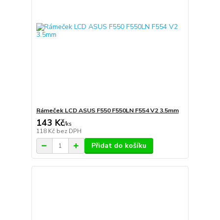
Rámeček LCD ASUS F550 F550LN F554 V2 3.5mm
143 Kč
/
ks
118 Kč
bez DPH
Přidat do košíku