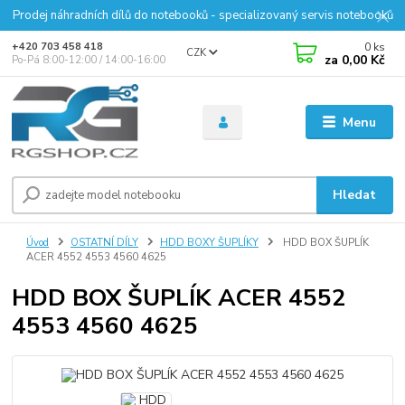
Prodej náhradních dílů do notebooků - specializovaný servis notebooků
0
ks
+420 703 458 418
CZK
za
0,00 Kč
Po-Pá 8:00-12:00 / 14:00-16:00
Menu
Hledat
Úvod
OSTATNÍ DÍLY
HDD BOXY ŠUPLÍKY
HDD BOX ŠUPLÍK
ACER 4552 4553 4560 4625
HDD BOX ŠUPLÍK ACER 4552
4553 4560 4625