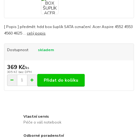
[ Popis ] předmět: hdd box šuplík SATA označení: Acer Aspire 4552 4553
4560 4625 ...
celý popis
Dostupnost
skladem
369 Kč
/
ks
305 Kč
bez DPH
Přidat do košíku
Vlastní servis
Péče o váš notebook
Odborné poradenství