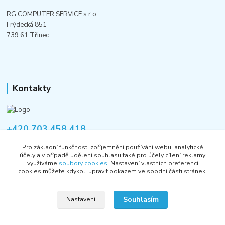
RG COMPUTER SERVICE s.r.o.
Frýdecká 851
739 61 Třinec
Kontakty
+420 703 458 418
Po-Pá 8:00-12:00 / 14:00-16:00
Pro základní funkčnost, zpříjemnění používání webu, analytické
účely a v případě udělení souhlasu také pro účely cílení reklamy
informace@rgshop.cz
využíváme
soubory cookies
. Nastavení vlastních preferencí
cookies můžete kdykoli upravit odkazem ve spodní části stránek.
Souhlasím
Nastavení
Copyright © 2018-2026 RG COMPUTER SERVICE s.r.o.