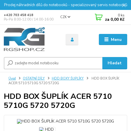
Prodej náhradních dílů do notebooků - specializovaný servis notebooků
0
ks
+420 703 458 418
CZK
za
0,00 Kč
Po-Pá 8:00-12:00 / 14:00-16:00
Menu
Hledat
Úvod
OSTATNÍ DÍLY
HDD BOXY ŠUPLÍKY
HDD BOX ŠUPLÍK
ACER 5710 5710G 5720 5720G
HDD BOX ŠUPLÍK ACER 5710
5710G 5720 5720G