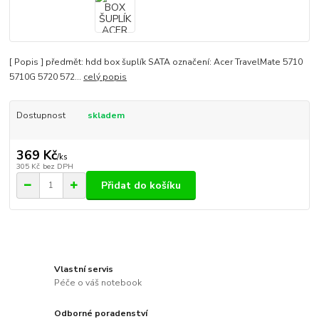
[ Popis ] předmět: hdd box šuplík SATA označení: Acer TravelMate 5710
5710G 5720 572...
celý popis
Dostupnost
skladem
369 Kč
/
ks
305 Kč
bez DPH
Přidat do košíku
Vlastní servis
Péče o váš notebook
Odborné poradenství