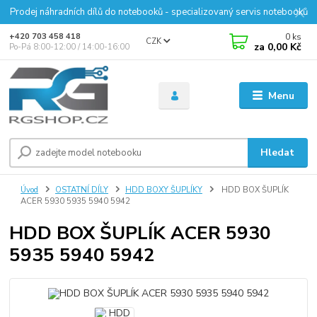
Prodej náhradních dílů do notebooků - specializovaný servis notebooků
0
ks
+420 703 458 418
CZK
za
0,00 Kč
Po-Pá 8:00-12:00 / 14:00-16:00
Menu
Hledat
Úvod
OSTATNÍ DÍLY
HDD BOXY ŠUPLÍKY
HDD BOX ŠUPLÍK
ACER 5930 5935 5940 5942
HDD BOX ŠUPLÍK ACER 5930
5935 5940 5942