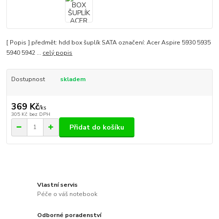
[ Popis ] předmět: hdd box šuplík SATA označení: Acer Aspire 5930 5935
5940 5942 ...
celý popis
Dostupnost
skladem
369 Kč
/
ks
305 Kč
bez DPH
Přidat do košíku
Vlastní servis
Péče o váš notebook
Odborné poradenství