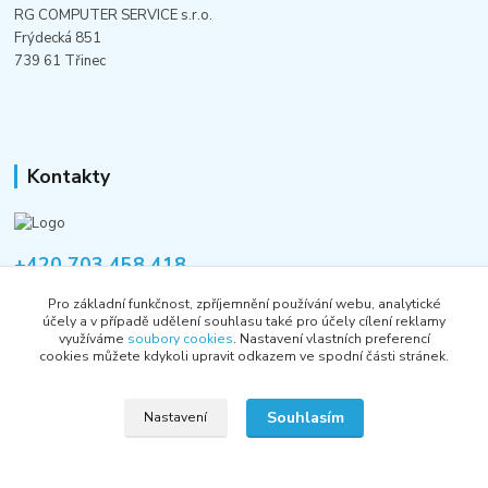
RG COMPUTER SERVICE s.r.o.
Frýdecká 851
739 61 Třinec
Kontakty
+420 703 458 418
Po-Pá 8:00-12:00 / 14:00-16:00
Pro základní funkčnost, zpříjemnění používání webu, analytické
účely a v případě udělení souhlasu také pro účely cílení reklamy
informace@rgshop.cz
využíváme
soubory cookies
. Nastavení vlastních preferencí
cookies můžete kdykoli upravit odkazem ve spodní části stránek.
Souhlasím
Nastavení
Copyright © 2018-2026 RG COMPUTER SERVICE s.r.o.