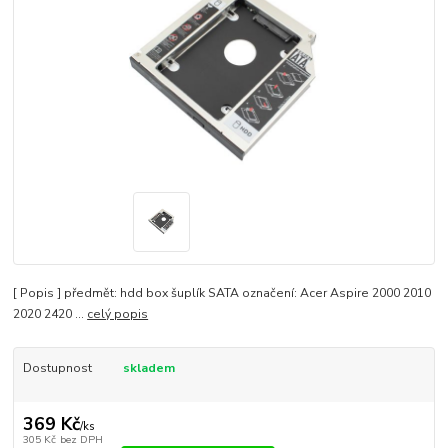
[ Popis ] předmět: hdd box šuplík SATA označení: Acer Aspire 2000 2010
2020 2420 ...
celý popis
Dostupnost
skladem
369 Kč
/
ks
305 Kč
bez DPH