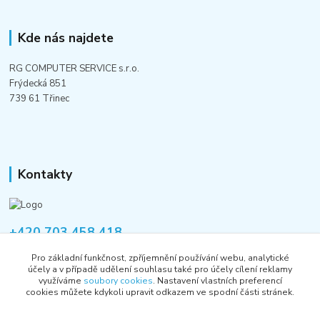
Kde nás najdete
RG COMPUTER SERVICE s.r.o.
Frýdecká 851
739 61 Třinec
Kontakty
+420 703 458 418
Po-Pá 8:00-12:00 / 14:00-16:00
Pro základní funkčnost, zpříjemnění používání webu, analytické
účely a v případě udělení souhlasu také pro účely cílení reklamy
informace@rgshop.cz
využíváme
soubory cookies
. Nastavení vlastních preferencí
cookies můžete kdykoli upravit odkazem ve spodní části stránek.