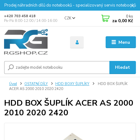
Prodej náhradních dílů do notebooků - specializovaný servis notebooků
0
ks
+420 703 458 418
CZK
za
0,00 Kč
Po-Pá 8:00-12:00 / 14:00-16:00
Menu
Hledat
Úvod
OSTATNÍ DÍLY
HDD BOXY ŠUPLÍKY
HDD BOX ŠUPLÍK
ACER AS 2000 2010 2020 2420
HDD BOX ŠUPLÍK ACER AS 2000
2010 2020 2420