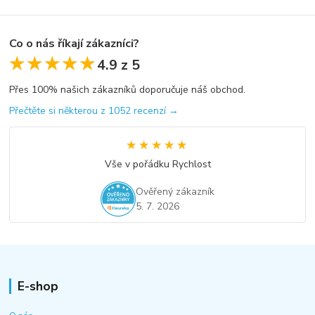
Co o nás říkají zákazníci?
★★★★★
★★★★★
4.9 z 5
Přes 100% našich zákazníků doporučuje náš obchod.
Přečtěte si některou z 1052 recenzí →
★★★★★
★★★★★
Vše v pořádku Rychlost
Ověřený zákazník
5. 7. 2026
E-shop