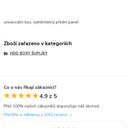
univerzální box, vyměnitelný přední panel
Zboží zařazeno v kategoriích
HDD BOXY ŠUPLÍKY
Co o nás říkají zákazníci?
★★★★★
★★★★★
4.9 z 5
Přes 100% našich zákazníků doporučuje náš obchod.
Přečtěte si některou z 1052 recenzí →