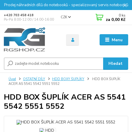
Prodej náhradních dílů do notebooků - specializovaný servis notebooků
0
ks
+420 703 458 418
CZK
za
0,00 Kč
Po-Pá 8:00-12:00 / 14:00-16:00
Menu
Hledat
Úvod
OSTATNÍ DÍLY
HDD BOXY ŠUPLÍKY
HDD BOX ŠUPLÍK
ACER AS 5541 5542 5551 5552
HDD BOX ŠUPLÍK ACER AS 5541
5542 5551 5552