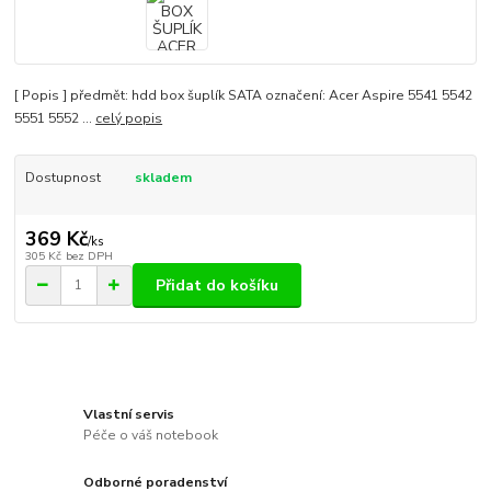
[ Popis ] předmět: hdd box šuplík SATA označení: Acer Aspire 5541 5542
5551 5552 ...
celý popis
Dostupnost
skladem
369 Kč
/
ks
305 Kč
bez DPH
Přidat do košíku
Vlastní servis
Péče o váš notebook
Odborné poradenství