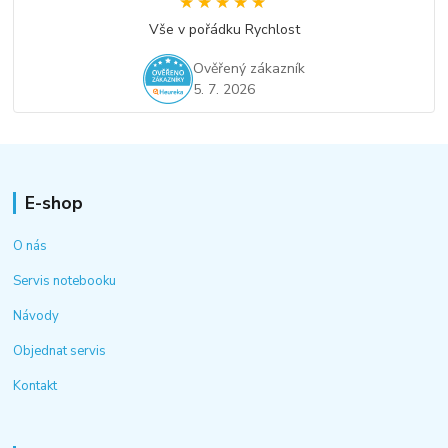
★★★★★
★★★★★
Vše v pořádku Rychlost
Ověřený zákazník
5. 7. 2026
E-shop
O nás
Servis notebooku
Návody
Objednat servis
Kontakt