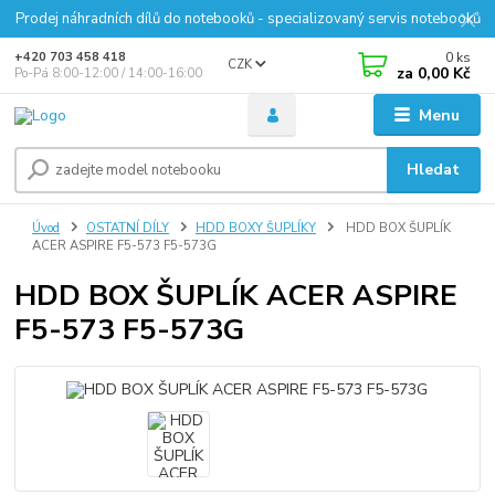
Prodej náhradních dílů do notebooků - specializovaný servis notebooků
0
ks
+420 703 458 418
CZK
za
0,00 Kč
Po-Pá 8:00-12:00 / 14:00-16:00
Menu
Hledat
Úvod
OSTATNÍ DÍLY
HDD BOXY ŠUPLÍKY
HDD BOX ŠUPLÍK
ACER ASPIRE F5-573 F5-573G
HDD BOX ŠUPLÍK ACER ASPIRE
F5-573 F5-573G