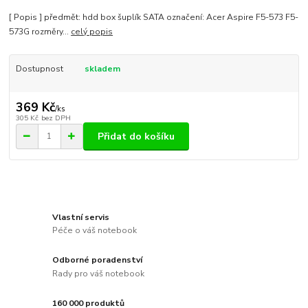
[ Popis ] předmět: hdd box šuplík SATA označení: Acer Aspire F5-573 F5-
573G rozměry...
celý popis
Dostupnost
skladem
369 Kč
/
ks
305 Kč
bez DPH
Přidat do košíku
Vlastní servis
Péče o váš notebook
Odborné poradenství
Rady pro váš notebook
160 000 produktů