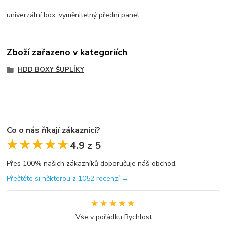
univerzální box, vyměnitelný přední panel
Zboží zařazeno v kategoriích
HDD BOXY ŠUPLÍKY
Co o nás říkají zákazníci?
★★★★★
★★★★★
4.9 z 5
Přes 100% našich zákazníků doporučuje náš obchod.
Přečtěte si některou z 1052 recenzí →
★★★★★
★★★★★
Vše v pořádku Rychlost