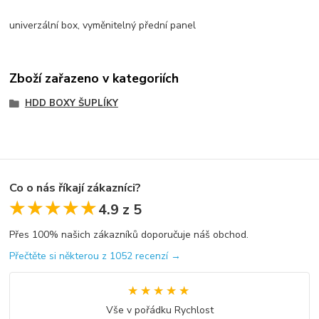
univerzální box, vyměnitelný přední panel
Zboží zařazeno v kategoriích
HDD BOXY ŠUPLÍKY
Co o nás říkají zákazníci?
★★★★★
★★★★★
4.9 z 5
Přes 100% našich zákazníků doporučuje náš obchod.
Přečtěte si některou z 1052 recenzí →
★★★★★
★★★★★
Vše v pořádku Rychlost