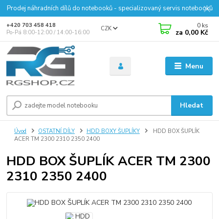
Prodej náhradních dílů do notebooků - specializovaný servis notebooků
0
ks
+420 703 458 418
CZK
za
0,00 Kč
Po-Pá 8:00-12:00 / 14:00-16:00
Menu
Hledat
Úvod
OSTATNÍ DÍLY
HDD BOXY ŠUPLÍKY
HDD BOX ŠUPLÍK
ACER TM 2300 2310 2350 2400
HDD BOX ŠUPLÍK ACER TM 2300
2310 2350 2400