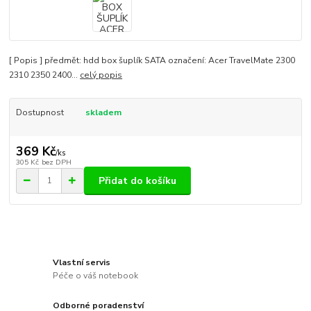
[ Popis ] předmět: hdd box šuplík SATA označení: Acer TravelMate 2300
2310 2350 2400...
celý popis
Dostupnost
skladem
369 Kč
/
ks
305 Kč
bez DPH
Přidat do košíku
Vlastní servis
Péče o váš notebook
Odborné poradenství