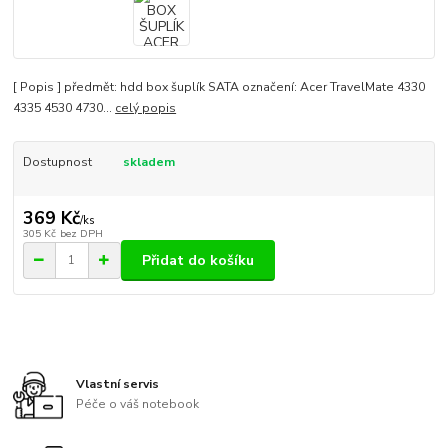
[ Popis ] předmět: hdd box šuplík SATA označení: Acer TravelMate 4330
4335 4530 4730...
celý popis
Dostupnost
skladem
369 Kč
/
ks
305 Kč
bez DPH
Přidat do košíku
Vlastní servis
Péče o váš notebook