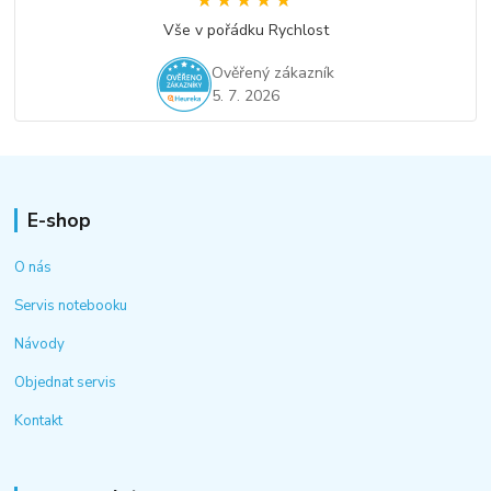
★★★★★
★★★★★
Vše v pořádku Rychlost
Ověřený zákazník
5. 7. 2026
E-shop
O nás
Servis notebooku
Návody
Objednat servis
Kontakt