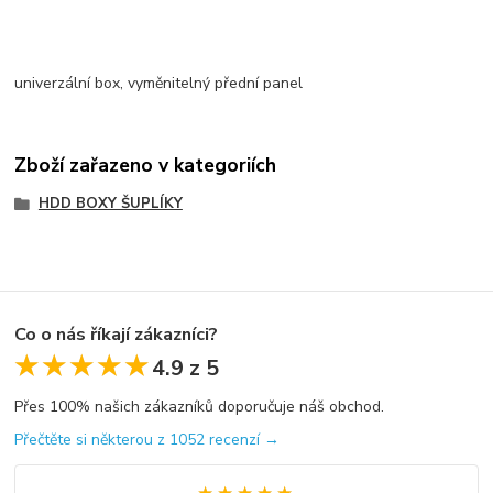
univerzální box, vyměnitelný přední panel
Zboží zařazeno v kategoriích
HDD BOXY ŠUPLÍKY
Co o nás říkají zákazníci?
★★★★★
★★★★★
4.9 z 5
Přes 100% našich zákazníků doporučuje náš obchod.
Přečtěte si některou z 1052 recenzí →