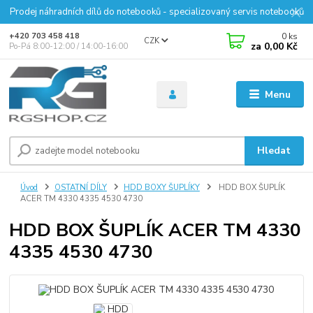
Prodej náhradních dílů do notebooků - specializovaný servis notebooků
0
ks
+420 703 458 418
CZK
za
0,00 Kč
Po-Pá 8:00-12:00 / 14:00-16:00
Menu
Hledat
Úvod
OSTATNÍ DÍLY
HDD BOXY ŠUPLÍKY
HDD BOX ŠUPLÍK
ACER TM 4330 4335 4530 4730
HDD BOX ŠUPLÍK ACER TM 4330
4335 4530 4730