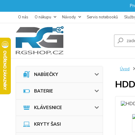
Pr
O nás
O nákupu
Návody
Servis notebooků
Služb
Úvod
NABÍJEČKY
HDD
BATERIE
KLÁVESNICE
KRYTY ŠASI