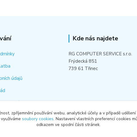
vání
Kde nás najdete
odmínky
RG COMPUTER SERVICE s.r.o.
Frýdecká 851
latba
739 61 Třinec
bních údajů
řád
hledat náhradní díl
čnost, zpříjemnění používání webu, analytické účely a v případě udělení
od smlouvy
y využíváme
soubory cookies
. Nastavení vlastních preferencí cookies mů
odkazem ve spodní části stránek.