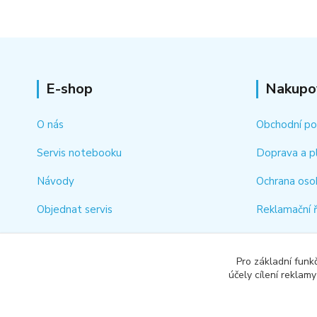
E-shop
Nakupo
O nás
Obchodní p
Servis notebooku
Doprava a p
Návody
Ochrana oso
Objednat servis
Reklamační 
Kontakt
Jak rychle vy
Pro základní funk
Odstoupení 
účely cílení reklam