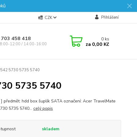
oků
Přihlášení
CZK
 703 458 418
0
ks
za
0,00 Kč
8:00-12:00 / 14:00-16:00
542 5730 5735 5740
30 5735 5740
s ] předmět: hdd box šuplík SATA označení: Acer TravelMate
730 5735 5740...
celý popis
tupnost
skladem