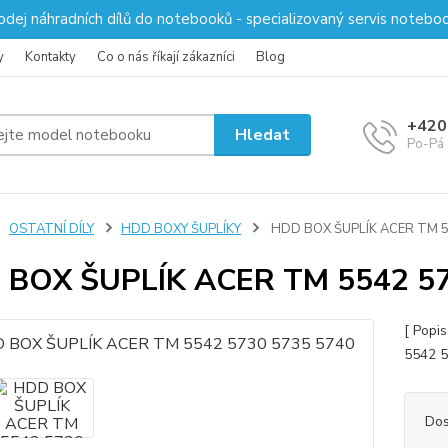
odej náhradních dílů do notebooků - specializovaný servis notebo
y
Kontakty
Co o nás říkají zákazníci
Blog
+420
Hledat
Po-Pá 
OSTATNÍ DÍLY
HDD BOXY ŠUPLÍKY
HDD BOX ŠUPLÍK ACER TM 5
 BOX ŠUPLÍK ACER TM 5542 57
[ Popi
5542 5
Dos