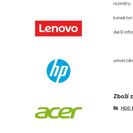
rozměry:
konektor
další inf
univerzál
Zboží 
HDD 