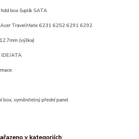
 hdd box šuplík SATA
: Acer TravelMate 6231 6252 6291 6292
 12.7mm (výška)
: IDE/ATA
ormace:
ní box, vyměnitelný přední panel
zařazeno v kategoriích