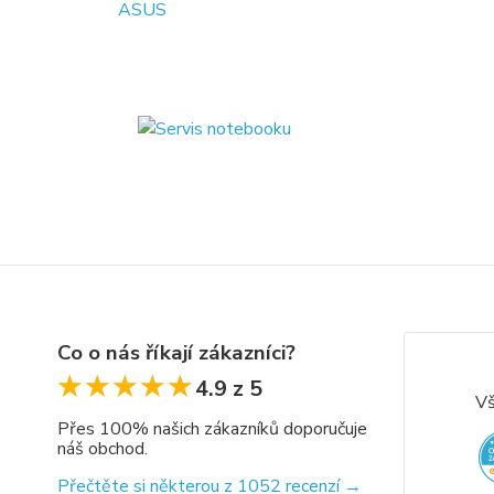
Co o nás říkají zákazníci?
★★★★★
★★★★★
4.9 z 5
Vš
Přes 100% našich zákazníků doporučuje
náš obchod.
Přečtěte si některou z 1052 recenzí →