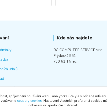
vání
Kde nás najdete
odmínky
RG COMPUTER SERVICE s.r.o.
Frýdecká 851
latba
739 61 Třinec
bních údajů
řád
hledat náhradní díl
čnost, zpříjemnění používání webu, analytické účely a v případě udělení
od smlouvy
y využíváme
soubory cookies
. Nastavení vlastních preferencí cookies mů
odkazem ve spodní části stránek.