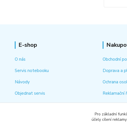
E-shop
Nakupo
O nás
Obchodní p
Servis notebooku
Doprava a p
Návody
Ochrana oso
Objednat servis
Reklamační 
Kontakt
Jak rychle vy
Pro základní funk
Odstoupení 
účely cílení reklam