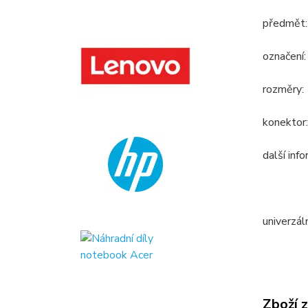
předmět:
označení
rozměry:
konektor
další inf
univerzál
Zboží 