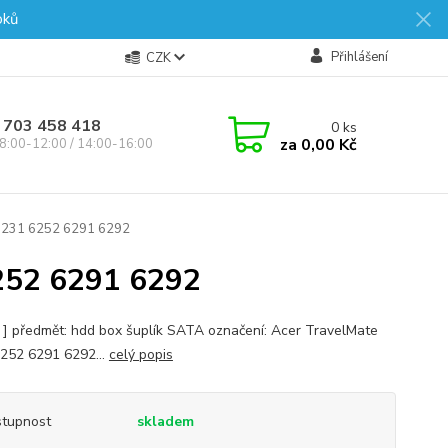
oků
Přihlášení
CZK
 703 458 418
0
ks
za
0,00 Kč
8:00-12:00 / 14:00-16:00
231 6252 6291 6292
52 6291 6292
s ] předmět: hdd box šuplík SATA označení: Acer TravelMate
252 6291 6292...
celý popis
tupnost
skladem