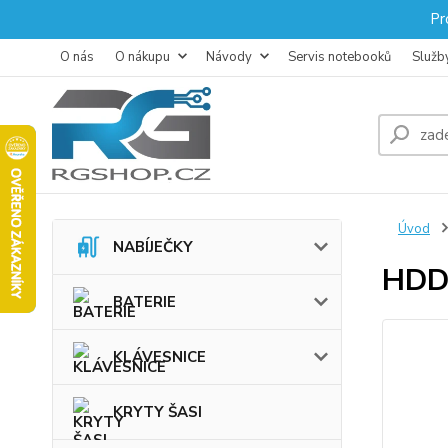
Pr
O nás
O nákupu
Návody
Servis notebooků
Služb
Úvod
NABÍJEČKY
HDD
BATERIE
KLÁVESNICE
KRYTY ŠASI