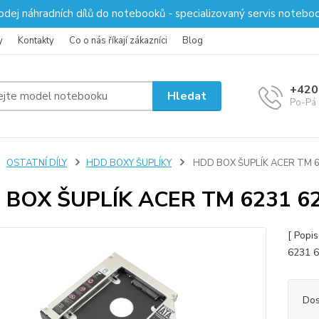
odej náhradních dílů do notebooků - specializovaný servis notebo
y
Kontakty
Co o nás říkají zákazníci
Blog
+420
Hledat
Po-Pá 
OSTATNÍ DÍLY
HDD BOXY ŠUPLÍKY
HDD BOX ŠUPLÍK ACER TM 6
 BOX ŠUPLÍK ACER TM 6231 62
[ Popi
6231 6
Dos