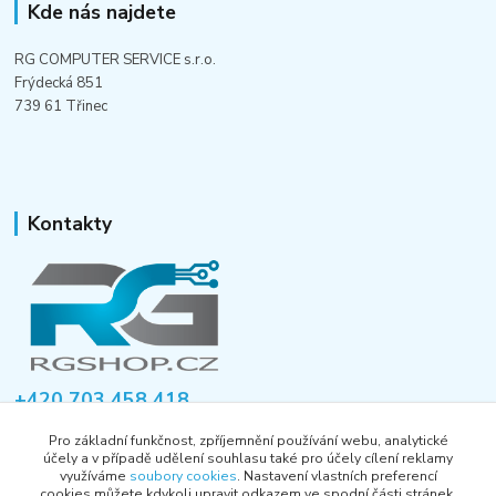
Kde nás najdete
RG COMPUTER SERVICE s.r.o.
Frýdecká 851
739 61 Třinec
Kontakty
+420 703 458 418
Po-Pá 8:00-12:00 / 14:00-16:00
Pro základní funkčnost, zpříjemnění používání webu, analytické
účely a v případě udělení souhlasu také pro účely cílení reklamy
informace@rgshop.cz
využíváme
soubory cookies
. Nastavení vlastních preferencí
cookies můžete kdykoli upravit odkazem ve spodní části stránek.