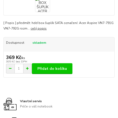
[ Popis ] předmět: hdd box šuplík SATA označení: Acer Aspire VN7-791G
VN7-792G rozm...
celý popis
Dostupnost
skladem
369 Kč
/
ks
305 Kč
bez DPH
Přidat do košíku
Vlastní servis
Péče o váš notebook