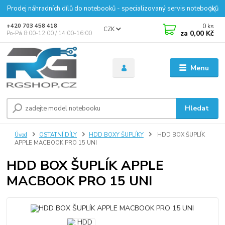
Prodej náhradních dílů do notebooků - specializovaný servis notebooků
0
ks
+420 703 458 418
CZK
za
0,00 Kč
Po-Pá 8:00-12:00 / 14:00-16:00
Menu
Hledat
Úvod
OSTATNÍ DÍLY
HDD BOXY ŠUPLÍKY
HDD BOX ŠUPLÍK
APPLE MACBOOK PRO 15 UNI
HDD BOX ŠUPLÍK APPLE
MACBOOK PRO 15 UNI