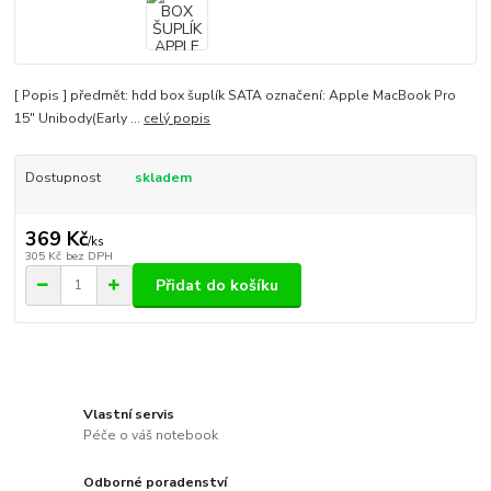
[ Popis ] předmět: hdd box šuplík SATA označení: Apple MacBook Pro
15" Unibody(Early ...
celý popis
Dostupnost
skladem
369 Kč
/
ks
305 Kč
bez DPH
Přidat do košíku
Vlastní servis
Péče o váš notebook
Odborné poradenství