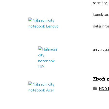
rozměry:
konektor
další inf
univerzál
Zboží 
HDD 