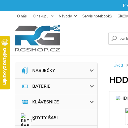
Pr
O nás
O nákupu
Návody
Servis notebooků
Služb
Úvod
NABÍJEČKY
HDD 
BATERIE
KLÁVESNICE
KRYTY ŠASI