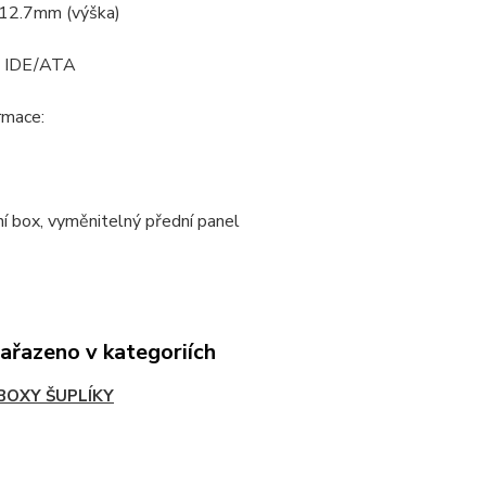
 12.7mm (výška)
: IDE/ATA
ormace:
ní box, vyměnitelný přední panel
zařazeno v kategoriích
BOXY ŠUPLÍKY