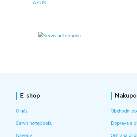
E-shop
Nakupo
O nás
Obchodní p
Servis notebooku
Doprava a p
Návody
Ochrana oso