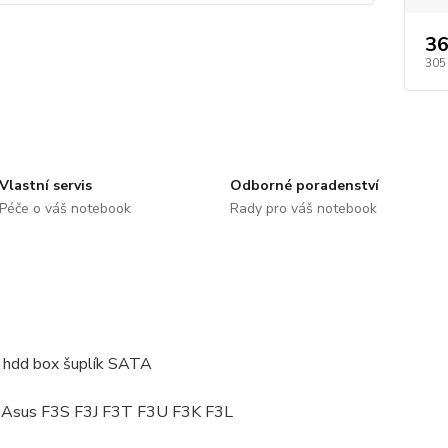
36
305
Vlastní servis
Odborné poradenství
Péče o váš notebook
Rady pro váš notebook
 hdd box šuplík SATA
: Asus F3S F3J F3T F3U F3K F3L