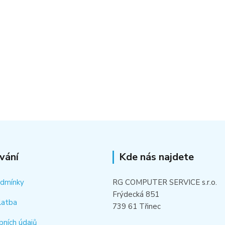
vání
Kde nás najdete
odmínky
RG COMPUTER SERVICE s.r.o.
Frýdecká 851
latba
739 61 Třinec
bních údajů