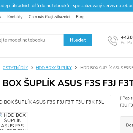
odej náhradních dílů do notebooků - specializovaný servis notebo
y
Kontakty
Co o nás říkají zákazníci
Blog
+420
Hledat
Po-Pá 
OSTATNÍ DÍLY
HDD BOXY ŠUPLÍKY
HDD BOX ŠUPLÍK ASUS F3S F
BOX ŠUPLÍK ASUS F3S F3J F3T
[ Popi
F3U F3
Dos