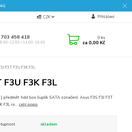
oků
Přihlášení
CZK
 703 458 418
0
ks
za
0,00 Kč
8:00-12:00 / 14:00-16:00
3J F3T F3U F3K F3L
 F3U F3K F3L
s ] předmět: hdd box šuplík SATA označení: Asus F3S F3J F3T
K F3L ro...
celý popis
tupnost
skladem