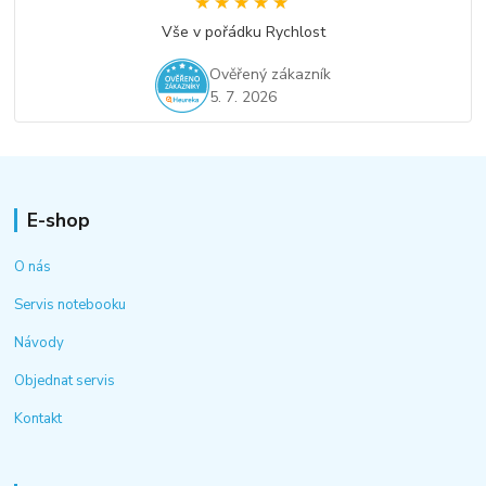
★★★★★
★★★★★
Vše v pořádku Rychlost
Ověřený zákazník
5. 7. 2026
E-shop
O nás
Servis notebooku
Návody
Objednat servis
Kontakt