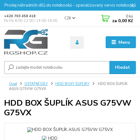
Prodej náhradních dílů do notebooků - specializovaný servis notebooků
0
ks
+420 703 458 418
CZK
za
0,00 Kč
Po-Pá 8:00-12:00 / 14:00-16:00
Menu
Hledat
Úvod
OSTATNÍ DÍLY
HDD BOXY ŠUPLÍKY
HDD BOX ŠUPLÍK
ASUS G75VW G75VX
HDD BOX ŠUPLÍK ASUS G75VW
G75VX