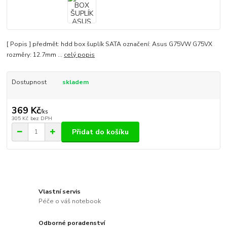
[ Popis ] předmět: hdd box šuplík SATA označení: Asus G75VW G75VX
rozměry: 12.7mm ...
celý popis
Dostupnost
skladem
369 Kč
/
ks
305 Kč
bez DPH
Přidat do košíku
Vlastní servis
Péče o váš notebook
Odborné poradenství