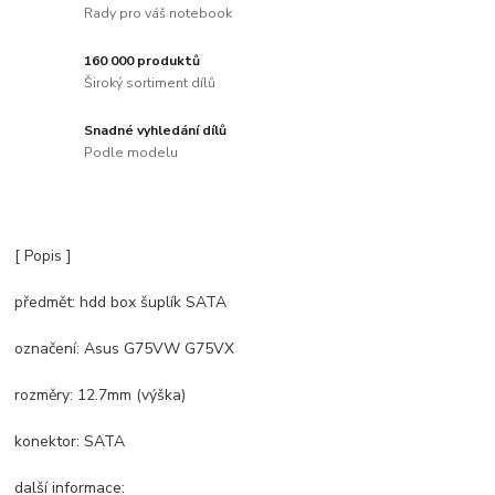
Rady pro váš notebook
160 000 produktů
Široký sortiment dílů
Snadné vyhledání dílů
Podle modelu
[ Popis ]
předmět: hdd box šuplík SATA
označení: Asus G75VW G75VX
rozměry: 12.7mm (výška)
konektor: SATA
další informace: