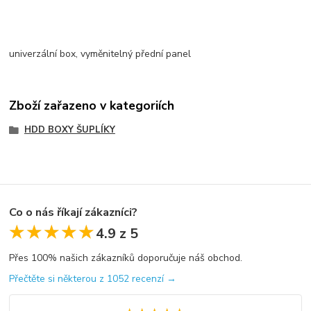
univerzální box, vyměnitelný přední panel
Zboží zařazeno v kategoriích
HDD BOXY ŠUPLÍKY
Co o nás říkají zákazníci?
★★★★★
★★★★★
4.9 z 5
Přes 100% našich zákazníků doporučuje náš obchod.
Přečtěte si některou z 1052 recenzí →