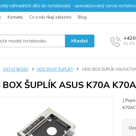
odej náhradních dílů do notebooků - specializovaný servis notebo
y
Kontakty
Co o nás říkají zákazníci
Blog
+420
Hledat
Po-Pá 
OSTATNÍ DÍLY
HDD BOXY ŠUPLÍKY
HDD BOX ŠUPLÍK ASUS K70
 BOX ŠUPLÍK ASUS K70A K70
[ Popi
K70AC 
Dos