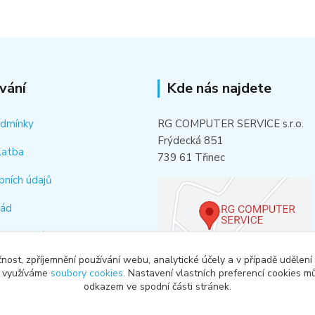
vání
Kde nás najdete
odmínky
RG COMPUTER SERVICE s.r.o.
Frýdecká 851
latba
739 61 Třinec
bních údajů
řád
hledat náhradní díl
čnost, zpříjemnění používání webu, analytické účely a v případě udělení
od smlouvy
y využíváme
soubory cookies
. Nastavení vlastních preferencí cookies mů
odkazem ve spodní části stránek.