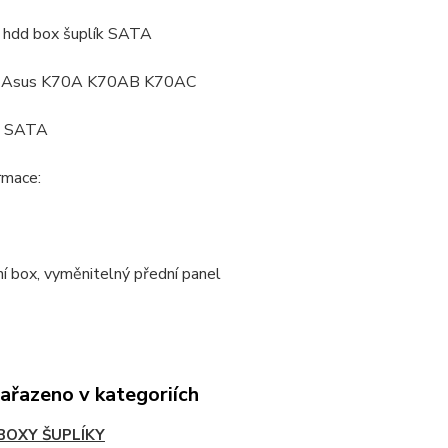
 hdd box šuplík SATA
í: Asus K70A K70AB K70AC
: SATA
ormace:
ní box, vyměnitelný přední panel
zařazeno v kategoriích
BOXY ŠUPLÍKY