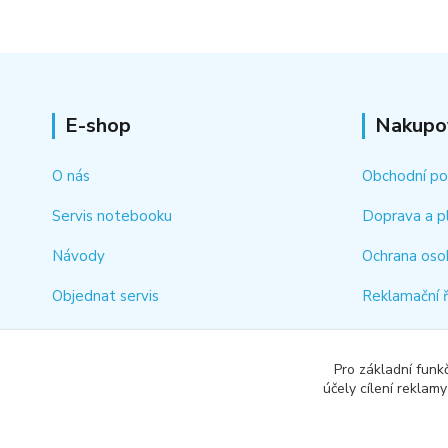
E-shop
Nakupo
O nás
Obchodní p
Servis notebooku
Doprava a p
Návody
Ochrana oso
Objednat servis
Reklamační 
Kontakt
Jak rychle vy
Pro základní funk
Odstoupení 
účely cílení reklam