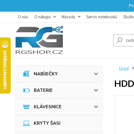
Pr
O nás
O nákupu
Návody
Servis notebooků
Služb
Úvod
NABÍJEČKY
HDD
BATERIE
KLÁVESNICE
KRYTY ŠASI