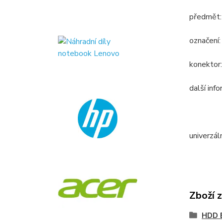
předmět:
označen
konektor
další inf
univerzál
Zboží 
HDD 