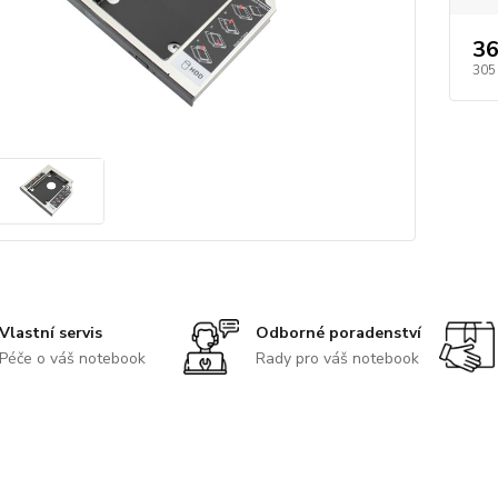
36
305
Vlastní servis
Odborné poradenství
Péče o váš notebook
Rady pro váš notebook