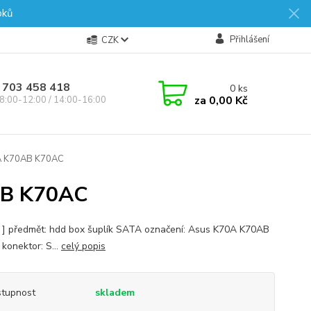
oků
Přihlášení
CZK
 703 458 418
0
ks
za
0,00 Kč
8:00-12:00 / 14:00-16:00
A K70AB K70AC
AB K70AC
s ] předmět: hdd box šuplík SATA označení: Asus K70A K70AB
konektor: S...
celý popis
tupnost
skladem