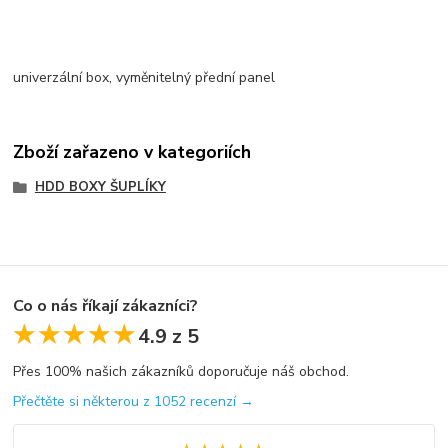
univerzální box, vyměnitelný přední panel
Zboží zařazeno v kategoriích
HDD BOXY ŠUPLÍKY
Co o nás říkají zákazníci?
★★★★★
★★★★★
4.9 z 5
Přes 100% našich zákazníků doporučuje náš obchod.
Přečtěte si některou z 1052 recenzí →