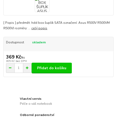
[ Popis ] předmět: hdd box šuplík SATA označení: Asus R500V R500VM
R500VJ rozměry: ...
celý popis
Dostupnost
skladem
369 Kč
/
ks
305 Kč
bez DPH
Přidat do košíku
Vlastní servis
Péče o váš notebook
Odborné poradenství