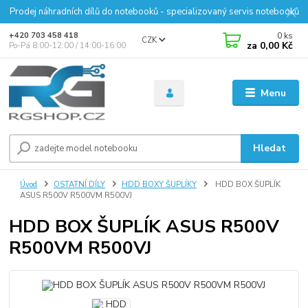
Prodej náhradních dílů do notebooků - specializovaný servis notebooků
0
ks
+420 703 458 418
CZK
za
0,00 Kč
Po-Pá 8:00-12:00 / 14:00-16:00
Menu
Hledat
Úvod
OSTATNÍ DÍLY
HDD BOXY ŠUPLÍKY
HDD BOX ŠUPLÍK
ASUS R500V R500VM R500VJ
HDD BOX ŠUPLÍK ASUS R500V
R500VM R500VJ