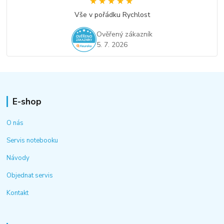
★★★★★
★★★★★
Vše v pořádku Rychlost
Ověřený zákazník
5. 7. 2026
E-shop
O nás
Servis notebooku
Návody
Objednat servis
Kontakt