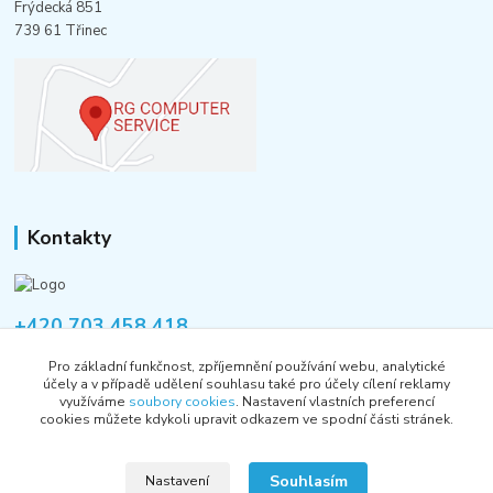
Frýdecká 851
739 61 Třinec
Kontakty
+420 703 458 418
Po-Pá 8:00-12:00 / 14:00-16:00
Pro základní funkčnost, zpříjemnění používání webu, analytické
účely a v případě udělení souhlasu také pro účely cílení reklamy
informace@rgshop.cz
využíváme
soubory cookies
. Nastavení vlastních preferencí
cookies můžete kdykoli upravit odkazem ve spodní části stránek.
Souhlasím
Nastavení