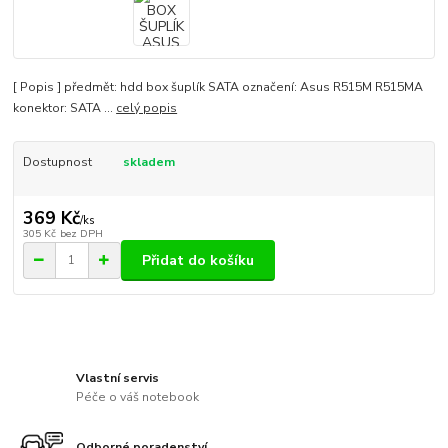
[ Popis ] předmět: hdd box šuplík SATA označení: Asus R515M R515MA
konektor: SATA ...
celý popis
Dostupnost
skladem
369 Kč
/
ks
305 Kč
bez DPH
Přidat do košíku
Vlastní servis
Péče o váš notebook
Odborné poradenství