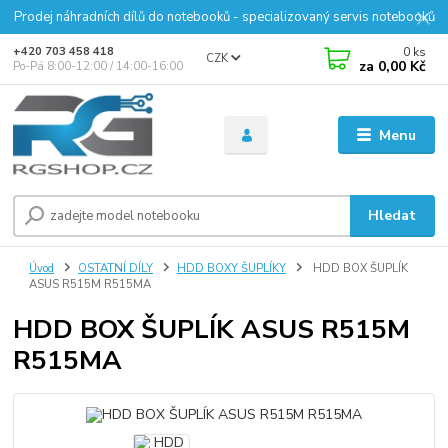
Prodej náhradních dílů do notebooků - specializovaný servis notebooků
0
ks
+420 703 458 418
CZK
za
0,00 Kč
Po-Pá 8:00-12:00 / 14:00-16:00
Menu
Hledat
Úvod
OSTATNÍ DÍLY
HDD BOXY ŠUPLÍKY
HDD BOX ŠUPLÍK
ASUS R515M R515MA
HDD BOX ŠUPLÍK ASUS R515M
R515MA