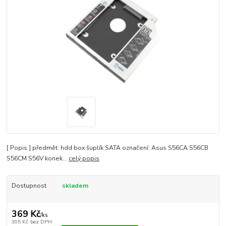
[ Popis ] předmět: hdd box šuplík SATA označení: Asus S56CA S56CB
S56CM S56V konek...
celý popis
Dostupnost
skladem
369 Kč
/
ks
305 Kč
bez DPH