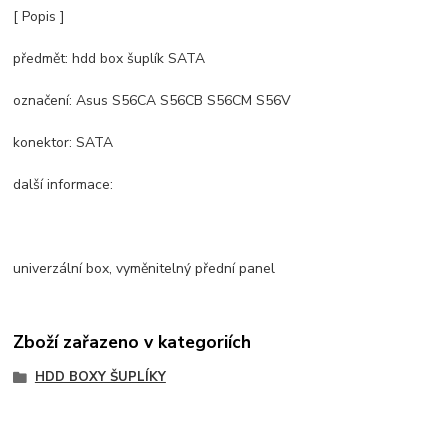
[ Popis ]
předmět: hdd box šuplík SATA
označení: Asus S56CA S56CB S56CM S56V
konektor: SATA
další informace:
univerzální box, vyměnitelný přední panel
Zboží zařazeno v kategoriích
HDD BOXY ŠUPLÍKY