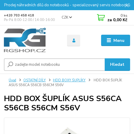
Prodej náhradních dílů do notebooků - specializovaný servis notebooků
0
ks
+420 703 458 418
CZK
za
0,00 Kč
Po-Pá 8:00-12:00 / 14:00-16:00
Menu
Hledat
Úvod
OSTATNÍ DÍLY
HDD BOXY ŠUPLÍKY
HDD BOX ŠUPLÍK
ASUS S56CA S56CB S56CM S56V
HDD BOX ŠUPLÍK ASUS S56CA
S56CB S56CM S56V