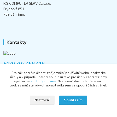
RG COMPUTER SERVICE s.r.o.
Frýdecká 851
739 61 Třinec
Kontakty
+420 703 458 418
Po-Pá 8:00-12:00 / 14:00-16:00
Pro základní funkčnost, zpříjemnění používání webu, analytické
účely a v případě udělení souhlasu také pro účely cílení reklamy
informace@rgshop.cz
využíváme
soubory cookies
. Nastavení vlastních preferencí
cookies můžete kdykoli upravit odkazem ve spodní části stránek.
Souhlasím
Nastavení
Copyright © 2018-2026 RG COMPUTER SERVICE s.r.o.