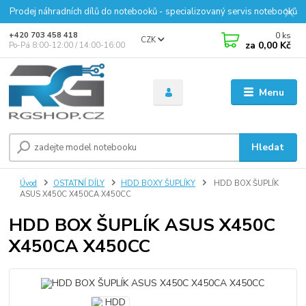
Prodej náhradních dílů do notebooků - specializovaný servis notebooků
0
ks
+420 703 458 418
CZK
za
0,00 Kč
Po-Pá 8:00-12:00 / 14:00-16:00
Menu
Hledat
Úvod
OSTATNÍ DÍLY
HDD BOXY ŠUPLÍKY
HDD BOX ŠUPLÍK
ASUS X450C X450CA X450CC
HDD BOX ŠUPLÍK ASUS X450C
X450CA X450CC