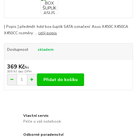
[ Popis ] předmět: hdd box šuplík SATA označení: Asus X450C X450CA
X450CC rozměry: ...
celý popis
Dostupnost
skladem
369 Kč
/
ks
305 Kč
bez DPH
Přidat do košíku
Vlastní servis
Péče o váš notebook
Odborné poradenství