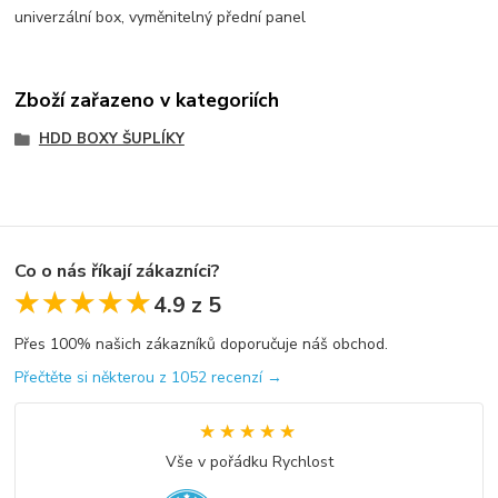
univerzální box, vyměnitelný přední panel
Zboží zařazeno v kategoriích
HDD BOXY ŠUPLÍKY
Co o nás říkají zákazníci?
★★★★★
★★★★★
4.9 z 5
Přes 100% našich zákazníků doporučuje náš obchod.
Přečtěte si některou z 1052 recenzí →
★★★★★
★★★★★
Vše v pořádku Rychlost