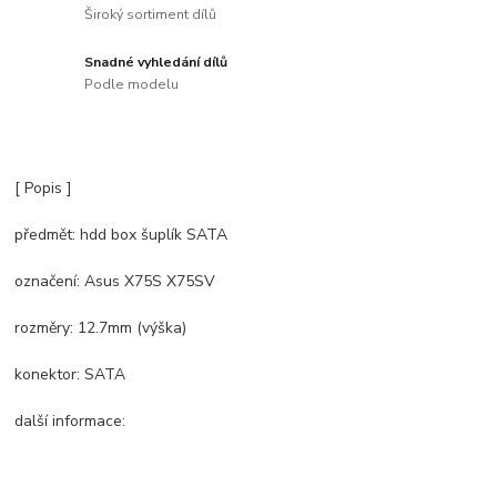
Široký sortiment dílů
Snadné vyhledání dílů
Podle modelu
[ Popis ]
předmět: hdd box šuplík SATA
označení: Asus X75S X75SV
rozměry: 12.7mm (výška)
konektor: SATA
další informace: