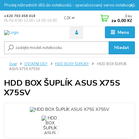
Prodej náhradních dílů do notebooků - specializovaný servis notebooků
0
ks
+420 703 458 418
CZK
za
0,00 Kč
Po-Pá 8:00-12:00 / 14:00-16:00
Menu
Hledat
Úvod
OSTATNÍ DÍLY
HDD BOXY ŠUPLÍKY
HDD BOX ŠUPLÍK
ASUS X75S X75SV
HDD BOX ŠUPLÍK ASUS X75S
X75SV