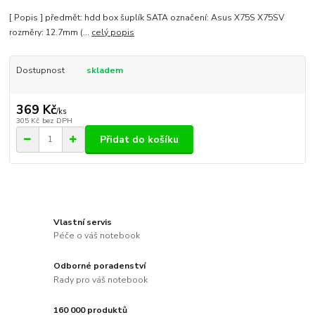
[ Popis ] předmět: hdd box šuplík SATA označení: Asus X75S X75SV
rozměry: 12.7mm (...
celý popis
Dostupnost
skladem
369 Kč
/
ks
305 Kč
bez DPH
Přidat do košíku
Vlastní servis
Péče o váš notebook
Odborné poradenství
Rady pro váš notebook
160 000 produktů