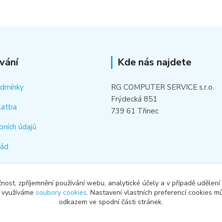
vání
Kde nás najdete
odmínky
RG COMPUTER SERVICE s.r.o.
Frýdecká 851
latba
739 61 Třinec
bních údajů
řád
hledat náhradní díl
čnost, zpříjemnění používání webu, analytické účely a v případě udělení
od smlouvy
y využíváme
soubory cookies
. Nastavení vlastních preferencí cookies mů
odkazem ve spodní části stránek.