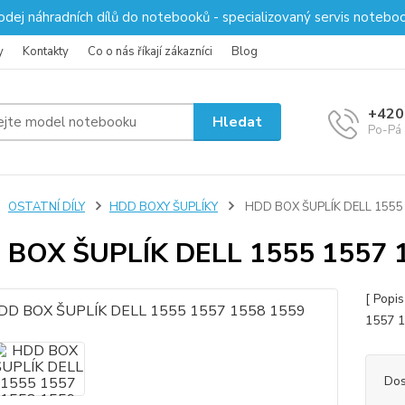
odej náhradních dílů do notebooků - specializovaný servis notebo
y
Kontakty
Co o nás říkají zákazníci
Blog
+420
Hledat
Po-Pá 
OSTATNÍ DÍLY
HDD BOXY ŠUPLÍKY
HDD BOX ŠUPLÍK DELL 1555
 BOX ŠUPLÍK DELL 1555 1557 
[ Popi
1557 1
Dos