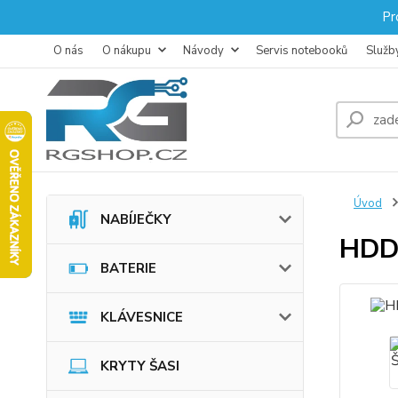
Pr
O nás
O nákupu
Návody
Servis notebooků
Služb
Úvod
NABÍJEČKY
HDD
BATERIE
KLÁVESNICE
KRYTY ŠASI