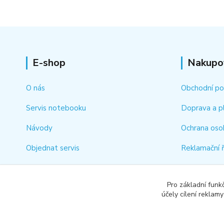
E-shop
Nakupo
O nás
Obchodní p
Servis notebooku
Doprava a p
Návody
Ochrana oso
Objednat servis
Reklamační 
Kontakt
Jak rychle vy
Pro základní funk
Odstoupení 
účely cílení reklam