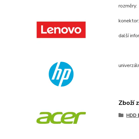
rozměry:
konektor
další inf
univerzál
Zboží 
HDD 