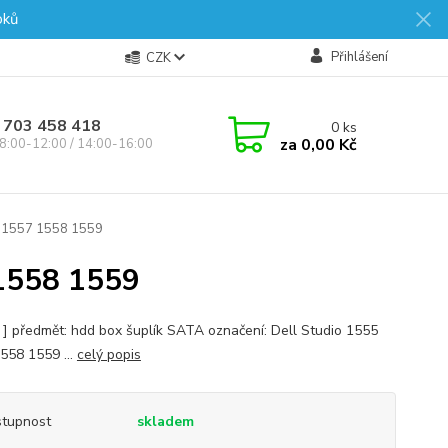
oků
Přihlášení
CZK
 703 458 418
0
ks
za
0,00 Kč
8:00-12:00 / 14:00-16:00
 1557 1558 1559
1558 1559
s ] předmět: hdd box šuplík SATA označení: Dell Studio 1555
558 1559 ...
celý popis
tupnost
skladem