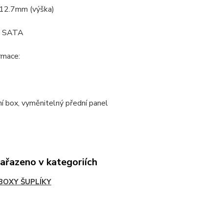
 12.7mm (výška)
: SATA
ormace:
ní box, vyměnitelný přední panel
zařazeno v kategoriích
BOXY ŠUPLÍKY