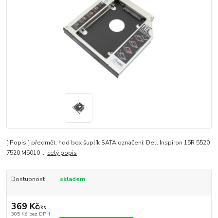
[ Popis ] předmět: hdd box šuplík SATA označení: Dell Inspiron 15R 5520
7520 M5010 ...
celý popis
Dostupnost
skladem
369 Kč
/
ks
305 Kč
bez DPH