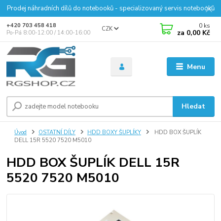
Prodej náhradních dílů do notebooků - specializovaný servis notebooků
0
ks
+420 703 458 418
CZK
za
0,00 Kč
Po-Pá 8:00-12:00 / 14:00-16:00
Menu
Hledat
Úvod
OSTATNÍ DÍLY
HDD BOXY ŠUPLÍKY
HDD BOX ŠUPLÍK
DELL 15R 5520 7520 M5010
HDD BOX ŠUPLÍK DELL 15R
5520 7520 M5010