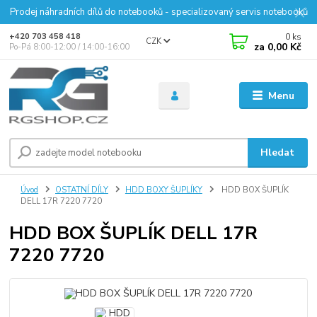
Prodej náhradních dílů do notebooků - specializovaný servis notebooků
0
ks
+420 703 458 418
CZK
za
0,00 Kč
Po-Pá 8:00-12:00 / 14:00-16:00
Menu
Hledat
Úvod
OSTATNÍ DÍLY
HDD BOXY ŠUPLÍKY
HDD BOX ŠUPLÍK
DELL 17R 7220 7720
HDD BOX ŠUPLÍK DELL 17R
7220 7720