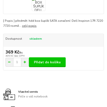
[ Popis ] předmět: hdd box šuplík SATA označení: Dell Inspiron 17R 7220
7720 rozmě...
celý popis
Dostupnost
skladem
369 Kč
/
ks
305 Kč
bez DPH
Přidat do košíku
Vlastní servis
Péče o váš notebook