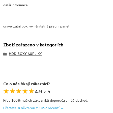
další informace:
univerzální box, vyměnitelný přední panel
Zboží zařazeno v kategoriích
HDD BOXY ŠUPLÍKY
Co o nás říkají zákazníci?
★★★★★
★★★★★
4.9 z 5
Přes 100% našich zákazníků doporučuje náš obchod.
Přečtěte si některou z 1052 recenzí →