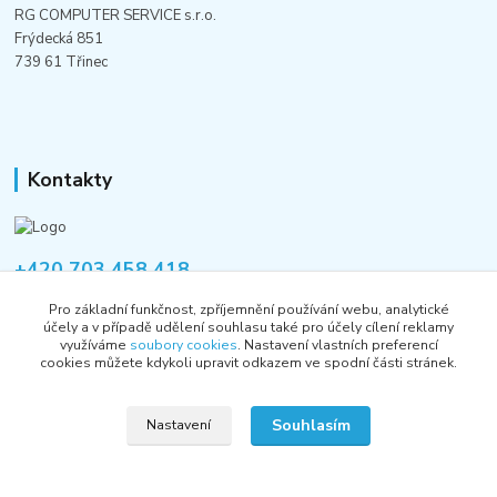
RG COMPUTER SERVICE s.r.o.
Frýdecká 851
739 61 Třinec
Kontakty
+420 703 458 418
Po-Pá 8:00-12:00 / 14:00-16:00
Pro základní funkčnost, zpříjemnění používání webu, analytické
účely a v případě udělení souhlasu také pro účely cílení reklamy
informace@rgshop.cz
využíváme
soubory cookies
. Nastavení vlastních preferencí
cookies můžete kdykoli upravit odkazem ve spodní části stránek.
Souhlasím
Nastavení
Copyright © 2018-2026 RG COMPUTER SERVICE s.r.o.