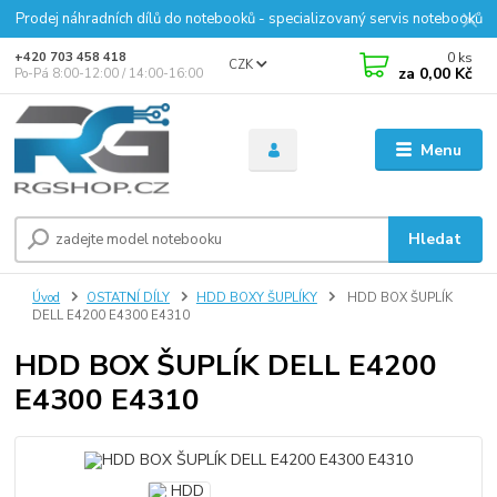
Prodej náhradních dílů do notebooků - specializovaný servis notebooků
0
ks
+420 703 458 418
CZK
za
0,00 Kč
Po-Pá 8:00-12:00 / 14:00-16:00
Menu
Hledat
Úvod
OSTATNÍ DÍLY
HDD BOXY ŠUPLÍKY
HDD BOX ŠUPLÍK
DELL E4200 E4300 E4310
HDD BOX ŠUPLÍK DELL E4200
E4300 E4310