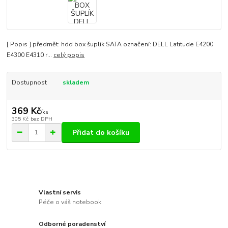
[ Popis ] předmět: hdd box šuplík SATA označení: DELL Latitude E4200
E4300 E4310 r...
celý popis
Dostupnost
skladem
369 Kč
/
ks
305 Kč
bez DPH
Přidat do košíku
Vlastní servis
Péče o váš notebook
Odborné poradenství