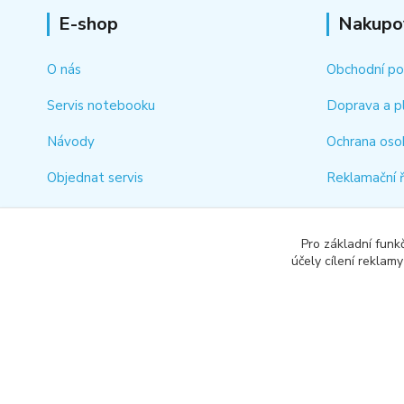
E-shop
Nakupo
O nás
Obchodní p
Servis notebooku
Doprava a p
Návody
Ochrana oso
Objednat servis
Reklamační 
Kontakt
Jak rychle vy
Pro základní funk
Odstoupení 
účely cílení reklam
Copyright © 2018-2026 RG COMPUTER SERVICE s.r.o.