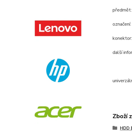
předmět:
označení
konektor
další inf
univerzál
Zboží 
HDD 