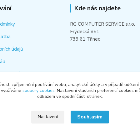
vání
Kde nás najdete
odmínky
RG COMPUTER SERVICE s.r.o.
Frýdecká 851
latba
739 61 Třinec
bních údajů
řád
hledat náhradní díl
čnost, zpříjemnění používání webu, analytické účely a v případě udělení
od smlouvy
y využíváme
soubory cookies
. Nastavení vlastních preferencí cookies mů
odkazem ve spodní části stránek.
Souhlasím
Nastavení