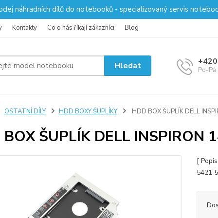
odej náhradních dílů do notebooků - specializovaný servis notebo
y
Kontakty
Co o nás říkají zákazníci
Blog
+420
Hledat
Po-Pá 
OSTATNÍ DÍLY
HDD BOXY ŠUPLÍKY
HDD BOX ŠUPLÍK DELL INSP
 BOX ŠUPLÍK DELL INSPIRON 1
[ Popi
5421 5
Dos