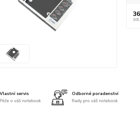
36
305
Vlastní servis
Odborné poradenství
Péče o váš notebook
Rady pro váš notebook