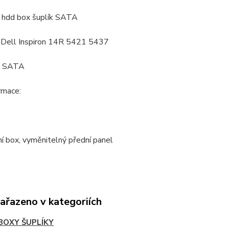
 hdd box šuplík SATA
: Dell Inspiron 14R 5421 5437
: SATA
ormace:
ní box, vyměnitelný přední panel
zařazeno v kategoriích
BOXY ŠUPLÍKY