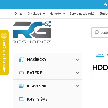
Pr
O nás
O nákupu
Návody
Servis notebooků
Služb
Úvod
NABÍJEČKY
HDD
BATERIE
KLÁVESNICE
KRYTY ŠASI