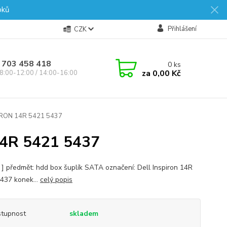
oků
Přihlášení
CZK
 703 458 418
0
ks
za
0,00 Kč
8:00-12:00 / 14:00-16:00
IRON 14R 5421 5437
4R 5421 5437
s ] předmět: hdd box šuplík SATA označení: Dell Inspiron 14R
437 konek...
celý popis
tupnost
skladem