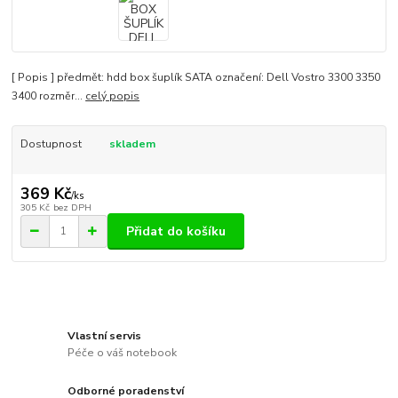
[ Popis ] předmět: hdd box šuplík SATA označení: Dell Vostro 3300 3350
3400 rozměr...
celý popis
Dostupnost
skladem
369 Kč
/
ks
305 Kč
bez DPH
Přidat do košíku
Vlastní servis
Péče o váš notebook
Odborné poradenství