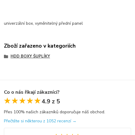
univerzální box, vyměnitelný přední panel
Zboží zařazeno v kategoriích
HDD BOXY ŠUPLÍKY
Co o nás říkají zákazníci?
★★★★★
★★★★★
4.9 z 5
Přes 100% našich zákazníků doporučuje náš obchod.
Přečtěte si některou z 1052 recenzí →