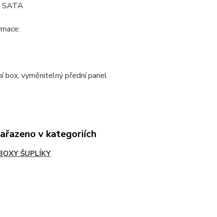
: SATA
ormace:
ní box, vyměnitelný přední panel
zařazeno v kategoriích
BOXY ŠUPLÍKY