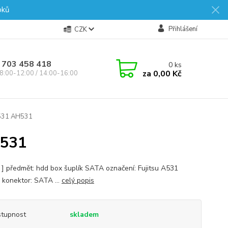
oků
Přihlášení
CZK
 703 458 418
0
ks
za
0,00 Kč
8:00-12:00 / 14:00-16:00
531 AH531
H531
s ] předmět: hdd box šuplík SATA označení: Fujitsu A531
konektor: SATA ...
celý popis
tupnost
skladem