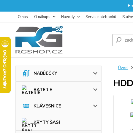
Pr
O nás
O nákupu
Návody
Servis notebooků
Služb
Úvod
NABÍJEČKY
HDD
BATERIE
KLÁVESNICE
KRYTY ŠASI