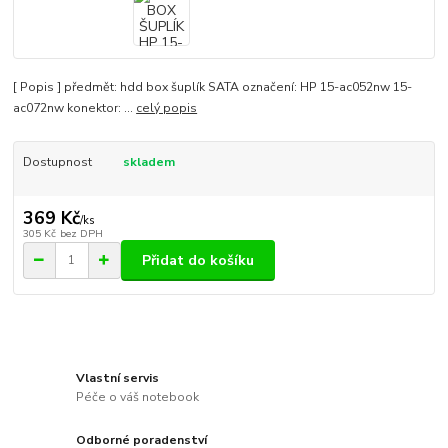
[ Popis ] předmět: hdd box šuplík SATA označení: HP 15-ac052nw 15-
ac072nw konektor: ...
celý popis
Dostupnost
skladem
369 Kč
/
ks
305 Kč
bez DPH
Přidat do košíku
Vlastní servis
Péče o váš notebook
Odborné poradenství