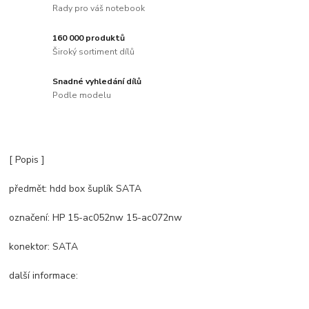
Rady pro váš notebook
160 000 produktů
Široký sortiment dílů
Snadné vyhledání dílů
Podle modelu
[ Popis ]
předmět: hdd box šuplík SATA
označení: HP 15-ac052nw 15-ac072nw
konektor: SATA
další informace: