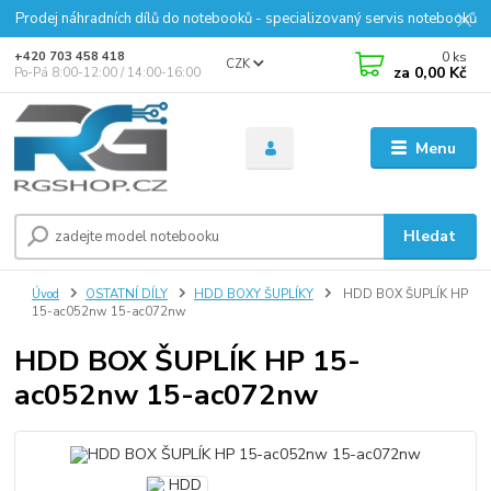
Prodej náhradních dílů do notebooků - specializovaný servis notebooků
0
ks
+420 703 458 418
CZK
za
0,00 Kč
Po-Pá 8:00-12:00 / 14:00-16:00
Menu
Hledat
Úvod
OSTATNÍ DÍLY
HDD BOXY ŠUPLÍKY
HDD BOX ŠUPLÍK HP
15-ac052nw 15-ac072nw
HDD BOX ŠUPLÍK HP 15-
ac052nw 15-ac072nw