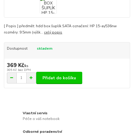
[ Popis ] předmět: hdd box šuplík SATA označení: HP 15-ay536nw
rozměry: 9.5mm (výšk...
celý popis
Dostupnost
skladem
369 Kč
/
ks
305 Kč
bez DPH
Přidat do košíku
Vlastní servis
Péče o váš notebook
Odborné poradenství