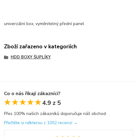
univerzální box, vyměnitelný přední panel
Zboží zařazeno v kategoriích
HDD BOXY ŠUPLÍKY
Co o nás říkají zákazníci?
★★★★★
★★★★★
4.9 z 5
Přes 100% našich zákazníků doporučuje náš obchod.
Přečtěte si některou z 1052 recenzí →