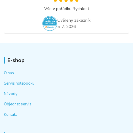
★★★★★
★★★★★
Vše v pořádku Rychlost
Ověřený zákazník
5. 7. 2026
E-shop
O nás
Servis notebooku
Návody
Objednat servis
Kontakt