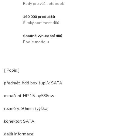
Rady pro váš notebook
160 000 produktů
Široký sortiment dílů
Snadné vyhledání dílů
Podle modelu
[ Popis ]
předmět: hdd box šuplík SATA
označení: HP 15-ay536nw
rozměry: 9.5mm (výška)
konektor: SATA
další informace: