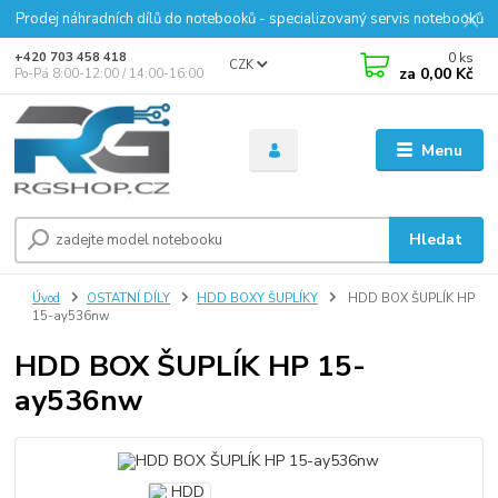
Prodej náhradních dílů do notebooků - specializovaný servis notebooků
0
ks
+420 703 458 418
CZK
za
0,00 Kč
Po-Pá 8:00-12:00 / 14:00-16:00
Menu
Hledat
Úvod
OSTATNÍ DÍLY
HDD BOXY ŠUPLÍKY
HDD BOX ŠUPLÍK HP
15-ay536nw
HDD BOX ŠUPLÍK HP 15-
ay536nw