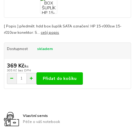
[ Popis ] předmět: hdd box šuplík SATA označení: HP 15-r000sw 15-
r010sw konektor: S...
celý popis
Dostupnost
skladem
369 Kč
/
ks
305 Kč
bez DPH
Přidat do košíku
Vlastní servis
Péče o váš notebook