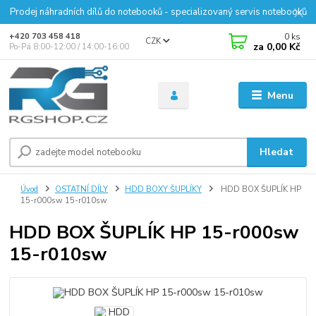
Prodej náhradních dílů do notebooků - specializovaný servis notebooků
0
ks
+420 703 458 418
CZK
za
0,00 Kč
Po-Pá 8:00-12:00 / 14:00-16:00
Menu
Hledat
Úvod
OSTATNÍ DÍLY
HDD BOXY ŠUPLÍKY
HDD BOX ŠUPLÍK HP
15-r000sw 15-r010sw
HDD BOX ŠUPLÍK HP 15-r000sw
15-r010sw