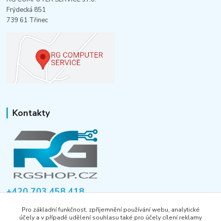
Frýdecká 851
739 61 Třinec
Kontakty
+420 703 458 418
Po-Pá 8:00-12:00 / 14:00-16:00
Pro základní funkčnost, zpříjemnění používání webu, analytické
účely a v případě udělení souhlasu také pro účely cílení reklamy
informace@rgshop.cz