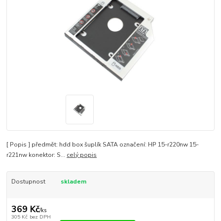
[ Popis ] předmět: hdd box šuplík SATA označení: HP 15-r220nw 15-
r221nw konektor: S...
celý popis
Dostupnost
skladem
369 Kč
/
ks
305 Kč
bez DPH