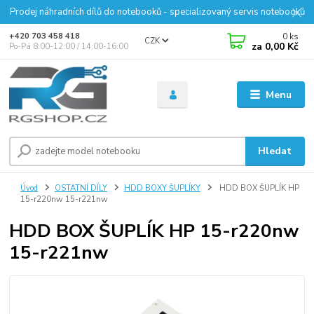
Prodej náhradních dílů do notebooků - specializovaný servis notebooků
0
ks
+420 703 458 418
CZK
za
0,00 Kč
Po-Pá 8:00-12:00 / 14:00-16:00
Menu
Hledat
Úvod
OSTATNÍ DÍLY
HDD BOXY ŠUPLÍKY
HDD BOX ŠUPLÍK HP
15-r220nw 15-r221nw
HDD BOX ŠUPLÍK HP 15-r220nw
15-r221nw