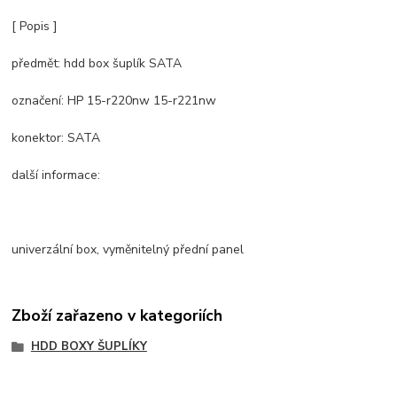
[ Popis ]
předmět: hdd box šuplík SATA
označení: HP 15-r220nw 15-r221nw
konektor: SATA
další informace:
univerzální box, vyměnitelný přední panel
Zboží zařazeno v kategoriích
HDD BOXY ŠUPLÍKY