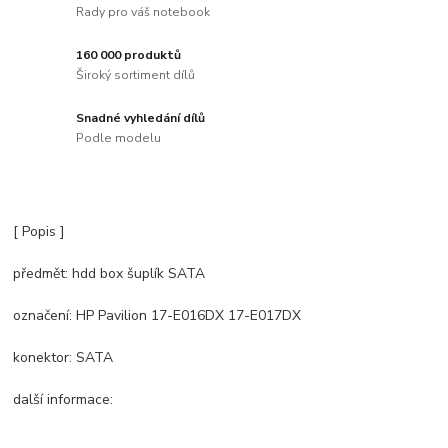
Rady pro váš notebook
160 000 produktů
Široký sortiment dílů
Snadné vyhledání dílů
Podle modelu
[ Popis ]
předmět: hdd box šuplík SATA
označení: HP Pavilion 17-E016DX 17-E017DX
konektor: SATA
další informace: