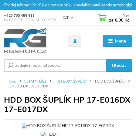
Prodej náhradních dílů do notebooků - specializovaný servis notebooků
0
ks
+420 703 458 418
CZK
za
0,00 Kč
Po-Pá 8:00-12:00 / 14:00-16:00
Menu
Hledat
Úvod
OSTATNÍ DÍLY
HDD BOXY ŠUPLÍKY
HDD BOX ŠUPLÍK HP
17-E016DX 17-E017DX
HDD BOX ŠUPLÍK HP 17-E016DX
17-E017DX