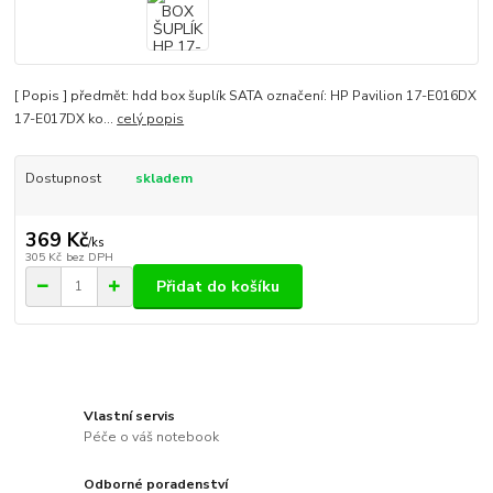
[ Popis ] předmět: hdd box šuplík SATA označení: HP Pavilion 17-E016DX
17-E017DX ko...
celý popis
Dostupnost
skladem
369 Kč
/
ks
305 Kč
bez DPH
Přidat do košíku
Vlastní servis
Péče o váš notebook
Odborné poradenství