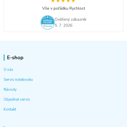
★★★★★
★★★★★
Vše v pořádku Rychlost
Ověřený zákazník
5. 7. 2026
E-shop
O nás
Servis notebooku
Návody
Objednat servis
Kontakt