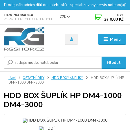
Prodej náhradních dílů do notebooků - specializovaný servis notebooků
0
ks
+420 703 458 418
CZK
za
0,00 Kč
Po-Pá 8:00-12:00 / 14:00-16:00
Menu
Hledat
Úvod
OSTATNÍ DÍLY
HDD BOXY ŠUPLÍKY
HDD BOX ŠUPLÍK HP
DM4-1000 DM4-3000
HDD BOX ŠUPLÍK HP DM4-1000
DM4-3000