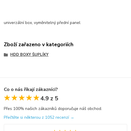
univerzální box, vyměnitelný přední panel
Zboží zařazeno v kategoriích
HDD BOXY ŠUPLÍKY
Co o nás říkají zákazníci?
★★★★★
★★★★★
4.9 z 5
Přes 100% našich zákazníků doporučuje náš obchod.
Přečtěte si některou z 1052 recenzí →