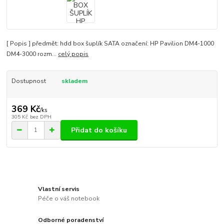
[ Popis ] předmět: hdd box šuplík SATA označení: HP Pavilion DM4-1000
DM4-3000 rozm...
celý popis
Dostupnost
skladem
369 Kč
/
ks
305 Kč
bez DPH
Přidat do košíku
Vlastní servis
Péče o váš notebook
Odborné poradenství