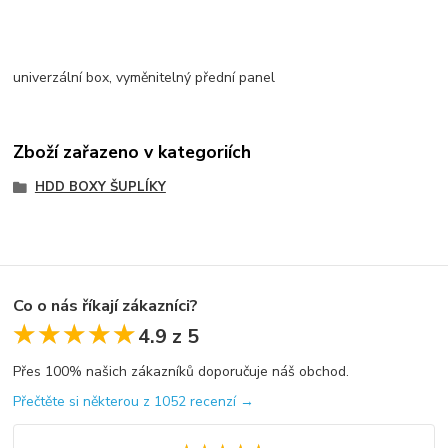
univerzální box, vyměnitelný přední panel
Zboží zařazeno v kategoriích
HDD BOXY ŠUPLÍKY
Co o nás říkají zákazníci?
★★★★★
★★★★★
4.9 z 5
Přes 100% našich zákazníků doporučuje náš obchod.
Přečtěte si některou z 1052 recenzí →