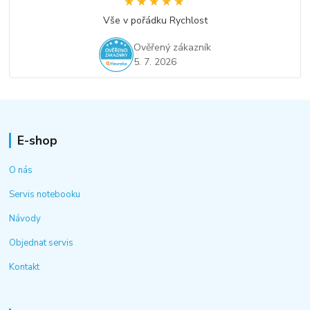
★★★★★
★★★★★
Vše v pořádku Rychlost
Ověřený zákazník
5. 7. 2026
E-shop
O nás
Servis notebooku
Návody
Objednat servis
Kontakt