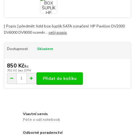
[ Popis ] předmět: hdd box šuplík SATA označení: HP Pavilion DV2000
DV6000 DV9000 rozměr...
celý popis
Dostupnost
Skladem
850 Kč
/
ks
702 Kč
bez DPH
Přidat do košíku
Vlastní servis
Péče o váš notebook
Odborné poradenství