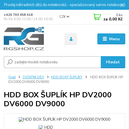
Prodej náhradních dílů do notebooků - specializovaný servis notebooků
0
ks
+420 703 458 418
CZK
za
0,00 Kč
Po-Pá 8:00-12:00 / 14:00-16:00
Menu
Hledat
Úvod
OSTATNÍ DÍLY
HDD BOXY ŠUPLÍKY
HDD BOX ŠUPLÍK HP
DV2000 DV6000 DV9000
HDD BOX ŠUPLÍK HP DV2000
DV6000 DV9000