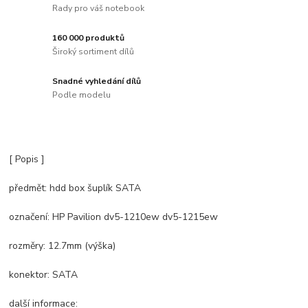
Rady pro váš notebook
160 000 produktů
Široký sortiment dílů
Snadné vyhledání dílů
Podle modelu
[ Popis ]
předmět: hdd box šuplík SATA
označení: HP Pavilion dv5-1210ew dv5-1215ew
rozměry: 12.7mm (výška)
konektor: SATA
další informace: