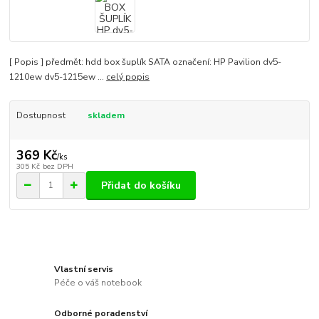
[ Popis ] předmět: hdd box šuplík SATA označení: HP Pavilion dv5-
1210ew dv5-1215ew ...
celý popis
Dostupnost
skladem
369 Kč
/
ks
305 Kč
bez DPH
Přidat do košíku
Vlastní servis
Péče o váš notebook
Odborné poradenství