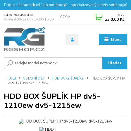
Prodej náhradních dílů do notebooků - specializovaný servis notebooků
0
ks
+420 703 458 418
CZK
za
0,00 Kč
Po-Pá 8:00-12:00 / 14:00-16:00
Menu
Hledat
Úvod
OSTATNÍ DÍLY
HDD BOXY ŠUPLÍKY
HDD BOX ŠUPLÍK HP
dv5-1210ew dv5-1215ew
HDD BOX ŠUPLÍK HP dv5-
1210ew dv5-1215ew