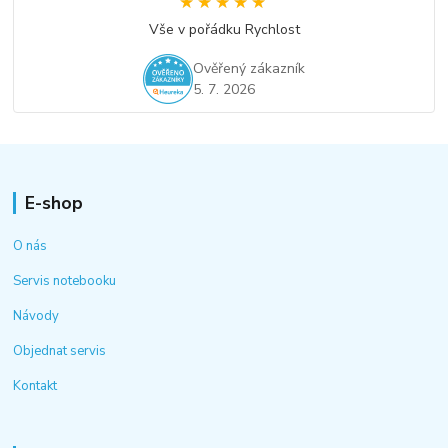
★★★★★
★★★★★
Vše v pořádku Rychlost
Ověřený zákazník
5. 7. 2026
E-shop
O nás
Servis notebooku
Návody
Objednat servis
Kontakt