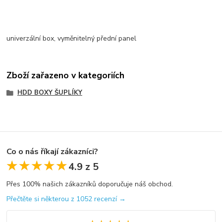
univerzální box, vyměnitelný přední panel
Zboží zařazeno v kategoriích
HDD BOXY ŠUPLÍKY
Co o nás říkají zákazníci?
★★★★★
★★★★★
4.9 z 5
Přes 100% našich zákazníků doporučuje náš obchod.
Přečtěte si některou z 1052 recenzí →