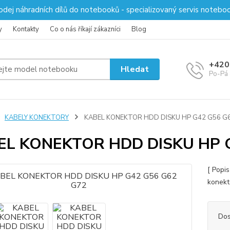
odej náhradních dílů do notebooků - specializovaný servis notebo
y
Kontakty
Co o nás říkají zákazníci
Blog
+420
Hledat
Po-Pá 
KABELY KONEKTORY
KABEL KONEKTOR HDD DISKU HP G42 G56 G
EL KONEKTOR HDD DISKU HP 
[ Popi
konekt
Dos