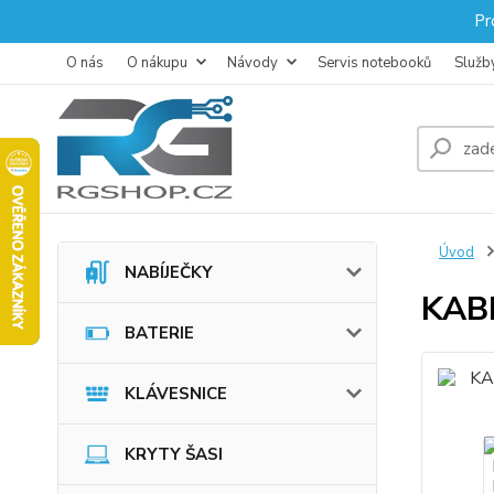
Pr
O nás
O nákupu
Návody
Servis notebooků
Služb
Úvod
NABÍJEČKY
KAB
BATERIE
KLÁVESNICE
KRYTY ŠASI