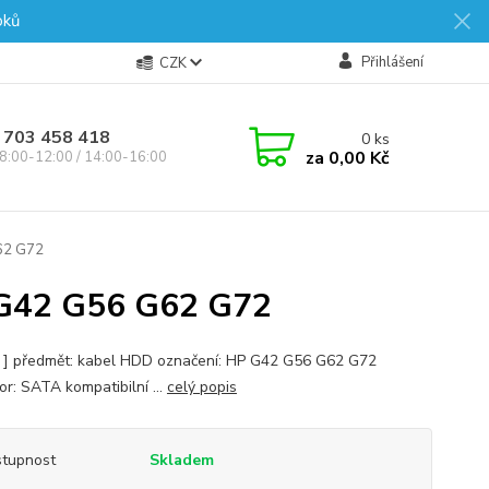
oků
Přihlášení
CZK
 703 458 418
0
ks
za
0,00 Kč
8:00-12:00 / 14:00-16:00
62 G72
G42 G56 G62 G72
s ] předmět: kabel HDD označení: HP G42 G56 G62 G72
or: SATA kompatibilní ...
celý popis
tupnost
Skladem