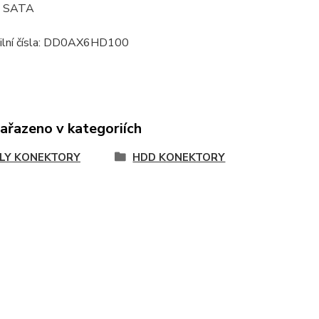
: SATA
ilní čísla: DD0AX6HD100
zařazeno v kategoriích
LY KONEKTORY
HDD KONEKTORY