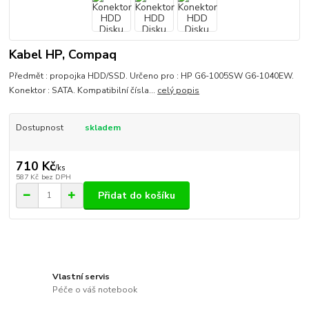
Kabel HP, Compaq
Předmět : propojka HDD/SSD. Určeno pro : HP G6-1005SW G6-1040EW.
Konektor : SATA. Kompatibilní čísla...
celý popis
Dostupnost
skladem
710 Kč
/
ks
587 Kč
bez DPH
Přidat do košíku
Vlastní servis
Péče o váš notebook