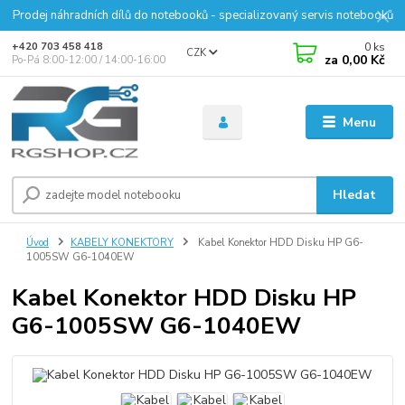
Prodej náhradních dílů do notebooků - specializovaný servis notebooků
0
ks
+420 703 458 418
CZK
za
0,00 Kč
Po-Pá 8:00-12:00 / 14:00-16:00
Menu
Hledat
Úvod
KABELY KONEKTORY
Kabel Konektor HDD Disku HP G6-
1005SW G6-1040EW
Kabel Konektor HDD Disku HP
G6-1005SW G6-1040EW