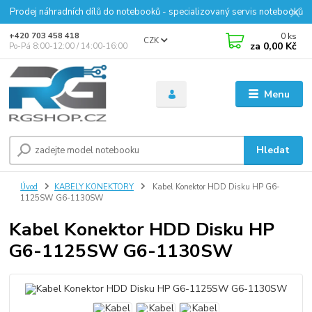
Prodej náhradních dílů do notebooků - specializovaný servis notebooků
0
ks
+420 703 458 418
CZK
za
0,00 Kč
Po-Pá 8:00-12:00 / 14:00-16:00
Menu
Hledat
Úvod
KABELY KONEKTORY
Kabel Konektor HDD Disku HP G6-
1125SW G6-1130SW
Kabel Konektor HDD Disku HP
G6-1125SW G6-1130SW