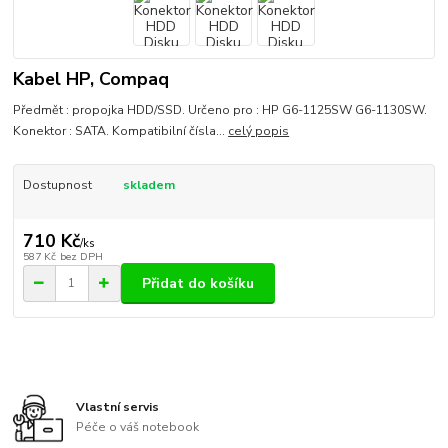
Kabel HP, Compaq
Předmět : propojka HDD/SSD. Určeno pro : HP G6-1125SW G6-1130SW.
Konektor : SATA. Kompatibilní čísla...
celý popis
Dostupnost
skladem
710 Kč
/
ks
587 Kč
bez DPH
Přidat do košíku
Vlastní servis
Péče o váš notebook