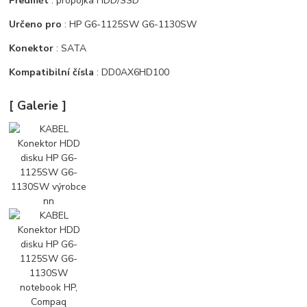
Předmět
: propojka HDD/SSD
Určeno pro
: HP G6-1125SW G6-1130SW
Konektor
: SATA
Kompatibilní čísla
: DD0AX6HD100
[ Galerie ]