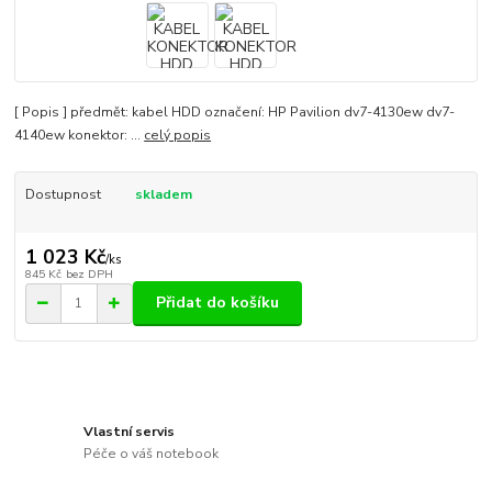
[ Popis ] předmět: kabel HDD označení: HP Pavilion dv7-4130ew dv7-
4140ew konektor: ...
celý popis
Dostupnost
skladem
1 023 Kč
/
ks
845 Kč
bez DPH
Přidat do košíku
Vlastní servis
Péče o váš notebook