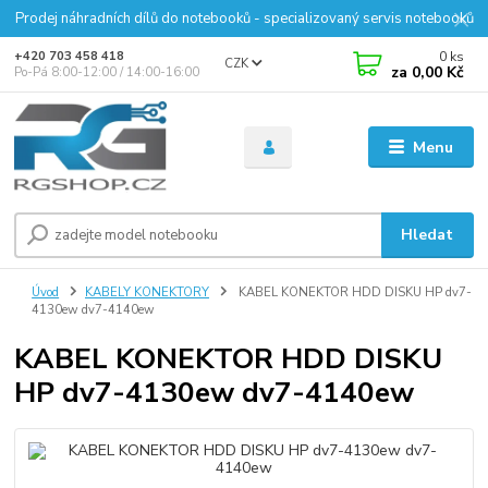
Prodej náhradních dílů do notebooků - specializovaný servis notebooků
0
ks
+420 703 458 418
CZK
za
0,00 Kč
Po-Pá 8:00-12:00 / 14:00-16:00
Menu
Hledat
Úvod
KABELY KONEKTORY
KABEL KONEKTOR HDD DISKU HP dv7-
4130ew dv7-4140ew
KABEL KONEKTOR HDD DISKU
HP dv7-4130ew dv7-4140ew