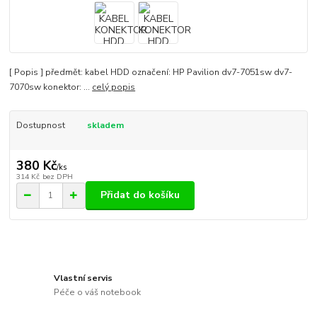
[ Popis ] předmět: kabel HDD označení: HP Pavilion dv7-7051sw dv7-
7070sw konektor: ...
celý popis
Dostupnost
skladem
380 Kč
/
ks
314 Kč
bez DPH
Přidat do košíku
Vlastní servis
Péče o váš notebook