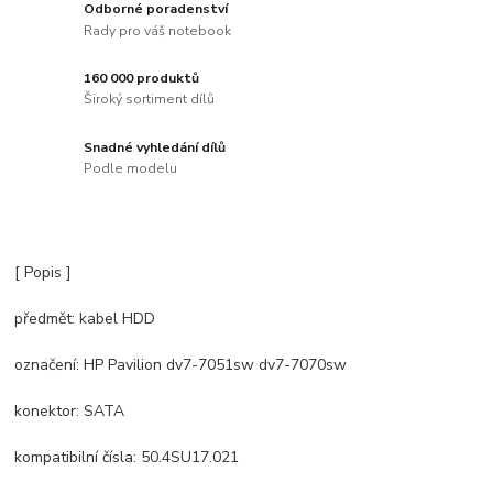
Odborné poradenství
Rady pro váš notebook
160 000 produktů
Široký sortiment dílů
Snadné vyhledání dílů
Podle modelu
[ Popis ]
předmět: kabel HDD
označení: HP Pavilion dv7-7051sw dv7-7070sw
konektor: SATA
kompatibilní čísla: 50.4SU17.021