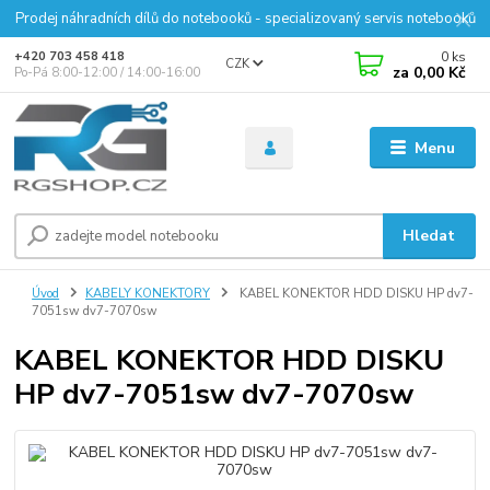
Prodej náhradních dílů do notebooků - specializovaný servis notebooků
0
ks
+420 703 458 418
CZK
za
0,00 Kč
Po-Pá 8:00-12:00 / 14:00-16:00
Menu
Hledat
Úvod
KABELY KONEKTORY
KABEL KONEKTOR HDD DISKU HP dv7-
7051sw dv7-7070sw
KABEL KONEKTOR HDD DISKU
HP dv7-7051sw dv7-7070sw