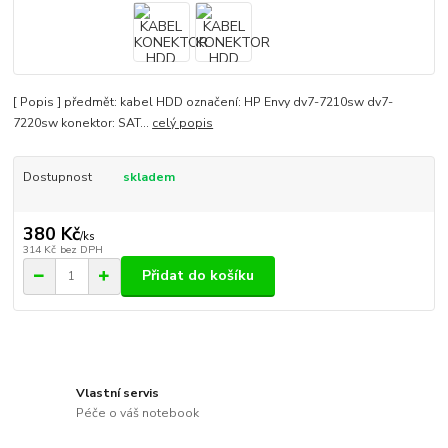
[ Popis ] předmět: kabel HDD označení: HP Envy dv7-7210sw dv7-
7220sw konektor: SAT...
celý popis
Dostupnost
skladem
380 Kč
/
ks
314 Kč
bez DPH
Přidat do košíku
Vlastní servis
Péče o váš notebook