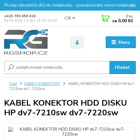
Prodej náhradních dílů do notebooků - specializovaný servis notebooků
0
ks
+420 703 458 418
CZK
za
0,00 Kč
Po-Pá 8:00-12:00 / 14:00-16:00
Menu
Hledat
Úvod
KABELY KONEKTORY
KABEL KONEKTOR HDD DISKU HP dv7-
7210sw dv7-7220sw
KABEL KONEKTOR HDD DISKU
HP dv7-7210sw dv7-7220sw