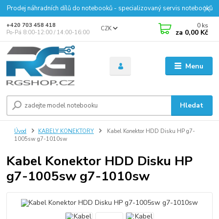
Prodej náhradních dílů do notebooků - specializovaný servis notebooků
0
ks
+420 703 458 418
CZK
za
0,00 Kč
Po-Pá 8:00-12:00 / 14:00-16:00
Menu
Hledat
Úvod
KABELY KONEKTORY
Kabel Konektor HDD Disku HP g7-
1005sw g7-1010sw
Kabel Konektor HDD Disku HP
g7-1005sw g7-1010sw