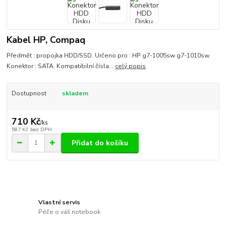
Kabel HP, Compaq
Předmět : propojka HDD/SSD. Určeno pro : HP g7-1005sw g7-1010sw.
Konektor : SATA. Kompatibilní čísla...
celý popis
Dostupnost
skladem
710 Kč
/
ks
587 Kč
bez DPH
Přidat do košíku
Vlastní servis
Péče o váš notebook