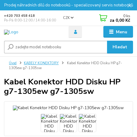
Prodej náhradních dílů do notebooků - specializovaný servis notebooků
0
ks
+420 703 458 418
CZK
za
0,00 Kč
Po-Pá 8:00-12:00 / 14:00-16:00
Menu
Hledat
Úvod
KABELY KONEKTORY
Kabel Konektor HDD Disku HP g7-
1305ew g7-1305sw
Kabel Konektor HDD Disku HP
g7-1305ew g7-1305sw