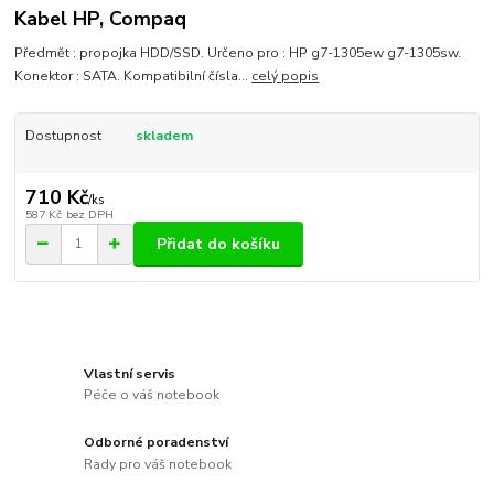
Kabel HP, Compaq
Předmět : propojka HDD/SSD. Určeno pro : HP g7-1305ew g7-1305sw.
Konektor : SATA. Kompatibilní čísla...
celý popis
Dostupnost
skladem
710 Kč
/
ks
587 Kč
bez DPH
Přidat do košíku
Vlastní servis
Péče o váš notebook
Odborné poradenství
Rady pro váš notebook