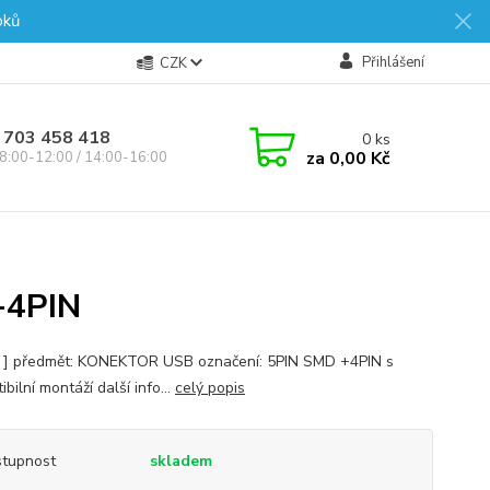
oků
Přihlášení
CZK
 703 458 418
0
ks
za
0,00 Kč
8:00-12:00 / 14:00-16:00
+4PIN
s ] předmět: KONEKTOR USB označení: 5PIN SMD +4PIN s
bilní montáží další info...
celý popis
tupnost
skladem