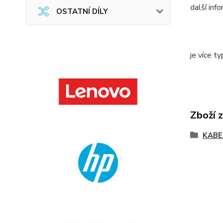
další inf
OSTATNÍ DÍLY
je více t
Zboží 
KABE