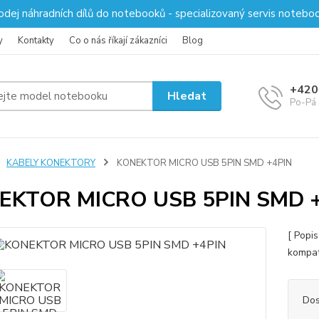
odej náhradních dílů do notebooků - specializovaný servis notebo
y
Kontakty
Co o nás říkají zákazníci
Blog
+420
Hledat
Po-Pá 
KABELY KONEKTORY
KONEKTOR MICRO USB 5PIN SMD +4PIN
EKTOR MICRO USB 5PIN SMD 
[ Popi
kompati
Dos