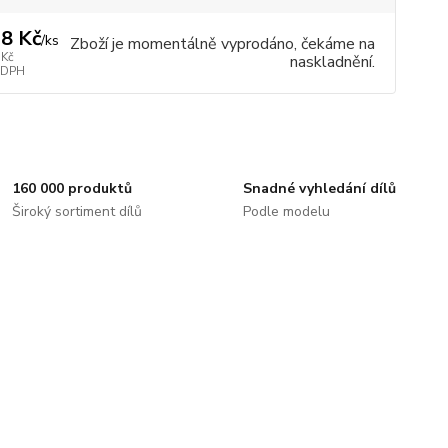
8 Kč
/
ks
Zboží je momentálně vyprodáno, čekáme na
 Kč
naskladnění.
 DPH
160 000 produktů
Snadné vyhledání dílů
Široký sortiment dílů
Podle modelu