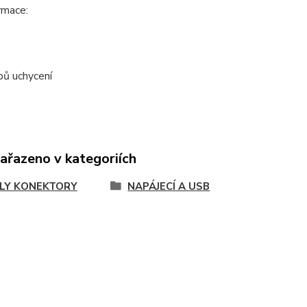
ormace:
ypů uchycení
zařazeno v kategoriích
LY KONEKTORY
NAPÁJECÍ A USB