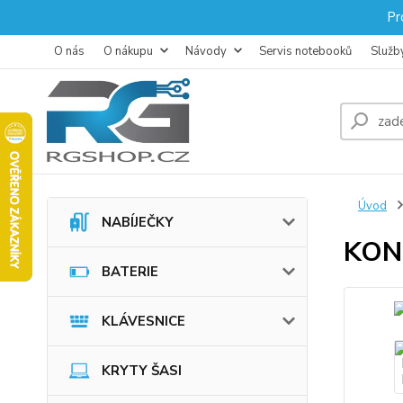
Pr
O nás
O nákupu
Návody
Servis notebooků
Služb
Úvod
NABÍJEČKY
KON
BATERIE
KLÁVESNICE
KRYTY ŠASI