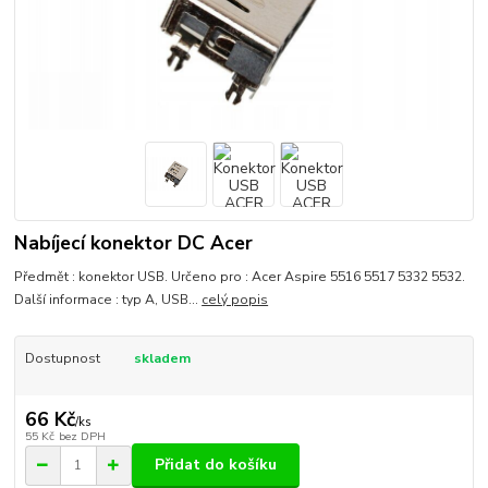
Nabíjecí konektor DC Acer
Předmět : konektor USB. Určeno pro : Acer Aspire 5516 5517 5332 5532.
Další informace : typ A, USB...
celý popis
Dostupnost
skladem
66 Kč
/
ks
55 Kč
bez DPH
Přidat do košíku