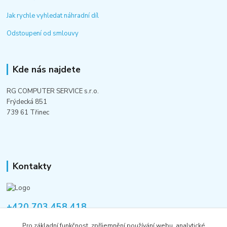
Jak rychle vyhledat náhradní díl
Odstoupení od smlouvy
Kde nás najdete
RG COMPUTER SERVICE s.r.o.
Frýdecká 851
739 61 Třinec
Kontakty
+420 703 458 418
Po-Pá 8:00-12:00 / 14:00-16:00
Pro základní funkčnost, zpříjemnění používání webu, analytické