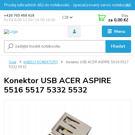
Prodej náhradních dílů do notebooků - specializovaný servis notebooků
0
ks
+420 703 458 418
CZK
za
0,00 Kč
Po-Pá 8:00-12:00 / 14:00-16:00
Menu
Hledat
Úvod
KABELY KONEKTORY
Konektor USB ACER ASPIRE 5516 5517
5332 5532
Konektor USB ACER ASPIRE
5516 5517 5332 5532